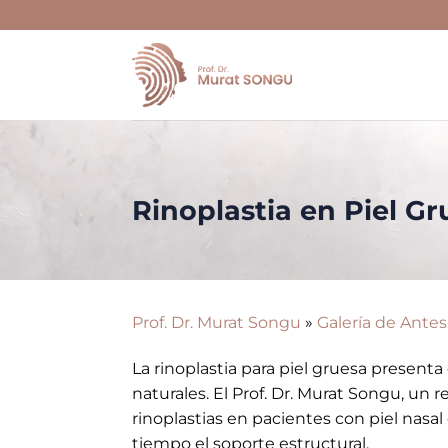
Skip
to
content
Rinoplastia en Piel G
Prof. Dr. Murat Songu
»
Galería de Ante
La rinoplastia para piel gruesa present
naturales. El Prof. Dr. Murat Songu, un 
rinoplastias en pacientes con piel nasa
tiempo el soporte estructural.