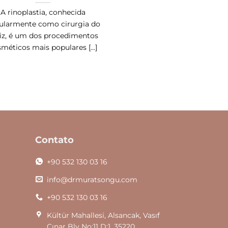
A rinoplastia, conhecida
ularmente como cirurgia do
iz, é um dos procedimentos
méticos mais populares [...]
Contato
+90 532 130 03 16
info@drmuratsongu.com
+90 532 130 03 16
Kültür Mahallesi, Alsancak, Vasıf
Çınar Blv No:11 D:1, 35220