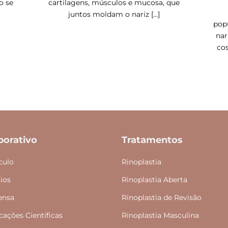
o se
cartilagens, músculos e mucosa, que
juntos moldam o nariz [...]
pop
nar
cos
porativo
Tratamentos
culo
Rinoplastia
ios
Rinoplastia Aberta
ensa
Rinoplastia de Revisão
cações Científicas
Rinoplastia Masculina