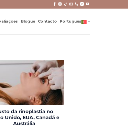
valiações
Blogue
Contacto
Português
Z
usto da rinoplastia no
o Unido, EUA, Canadá e
Austrália