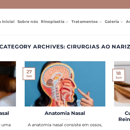
 inicial
Sobre nós
Rinoplastia
Tratamentos
Galeria
A
CATEGORY ARCHIVES:
CIRURGIAS AO NARI
27
18
Jan
Jun
asal
Anatomia Nasal
C
Rein
é uma
A anatomia nasal consiste em ossos,