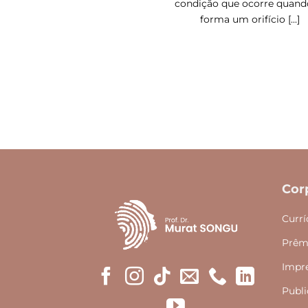
condição que ocorre quand
forma um orifício [...]
Cor
Currí
Prêm
Impr
Publi