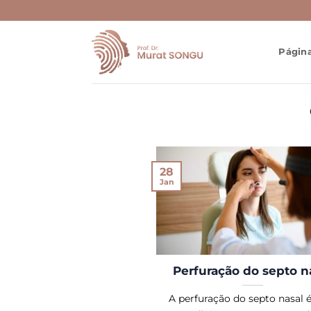
Skip
to
content
Página
28
Jan
Perfuração do septo n
A perfuração do septo nasal 