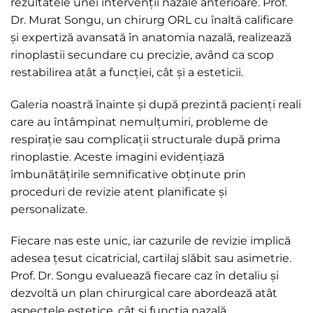
rezultatele unei intervenții nazale anterioare. Prof.
Dr. Murat Songu, un chirurg ORL cu înaltă calificare
și expertiză avansată în anatomia nazală, realizează
rinoplastii secundare cu precizie, având ca scop
restabilirea atât a funcției, cât și a esteticii.
Galeria noastră înainte și după prezintă pacienți reali
care au întâmpinat nemulțumiri, probleme de
respirație sau complicații structurale după prima
rinoplastie. Aceste imagini evidențiază
îmbunătățirile semnificative obținute prin
proceduri de revizie atent planificate și
personalizate.
Fiecare nas este unic, iar cazurile de revizie implică
adesea țesut cicatricial, cartilaj slăbit sau asimetrie.
Prof. Dr. Songu evaluează fiecare caz în detaliu și
dezvoltă un plan chirurgical care abordează atât
aspectele estetice, cât și funcția nazală.