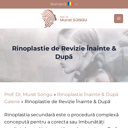
Skip
Română
to
content
Rinoplastie de Revizie Înainte &
După
Prof. Dr. Murat Songu
»
Rinoplastie Înainte & După
Galerie
»
Rinoplastie de Revizie Înainte & După
Rinoplastia secundară este o procedură complexă
concepută pentru a corecta sau îmbunătăți