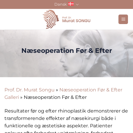
Skip
Dansk
to
content
Næseoperation Før & Efter
Prof. Dr. Murat Songu
»
Næseoperation Før & Efter
Galleri
»
Næseoperation Før & Efter
Resultater før og efter rhinoplastik demonstrerer de
transformerende effekter af næsekirurgi både i
funktionelle og æstetiske aspekter. Patienter