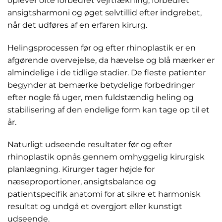
oplever ofte forbedret vejrtrækning, forbedret
ansigtsharmoni og øget selvtillid efter indgrebet,
når det udføres af en erfaren kirurg.
Helingsprocessen før og efter rhinoplastik er en
afgørende overvejelse, da hævelse og blå mærker er
almindelige i de tidlige stadier. De fleste patienter
begynder at bemærke betydelige forbedringer
efter nogle få uger, men fuldstændig heling og
stabilisering af den endelige form kan tage op til et
år.
Naturligt udseende resultater før og efter
rhinoplastik opnås gennem omhyggelig kirurgisk
planlægning. Kirurger tager højde for
næseproportioner, ansigtsbalance og
patientspecifik anatomi for at sikre et harmonisk
resultat og undgå et overgjort eller kunstigt
udseende.