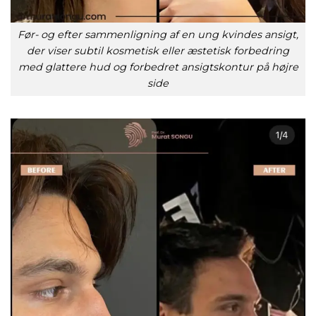
Før- og efter sammenligning af en ung kvindes ansigt,
der viser subtil kosmetisk eller æstetisk forbedring
med glattere hud og forbedret ansigtskontur på højre
side