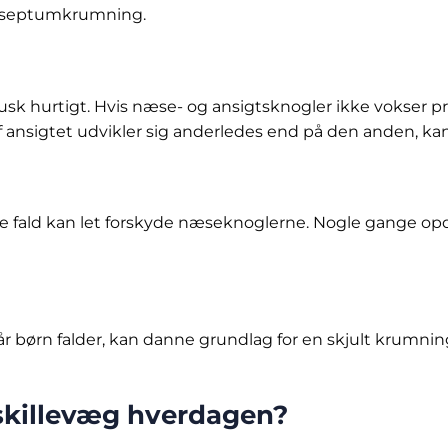
til septumkrumning.
urtigt. Hvis næse- og ansigtsknogler ikke vokser propor
af ansigtet udvikler sig anderledes end på den anden, ka
ple fald kan let forskyde næseknoglerne. Nogle gange o
 når børn falder, kan danne grundlag for en skjult krum
skillevæg hverdagen?