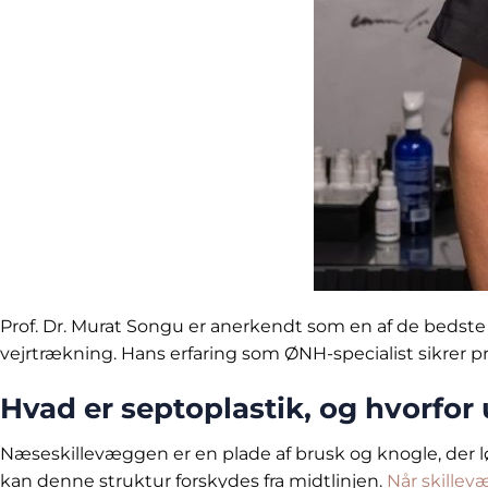
Prof. Dr. Murat Songu er anerkendt som en af de bedste 
vejrtrækning. Hans erfaring som ØNH-specialist sikrer 
Hvad er septoplastik, og hvorfor
Næseskillevæggen er en plade af brusk og knogle, der lø
kan denne struktur forskydes fra midtlinjen.
Når skillev