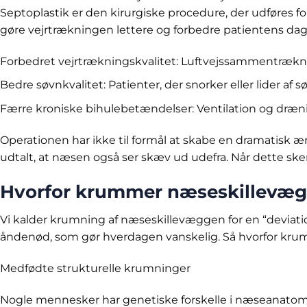
Septoplastik er den kirurgiske procedure, der udføres 
gøre vejrtrækningen lettere og forbedre patientens dagli
Forbedret vejrtrækningskvalitet: Luftvejssammentrækni
Bedre søvnkvalitet: Patienter, der snorker eller lider af 
Færre kroniske bihulebetændelser: Ventilation og dræni
Operationen har ikke til formål at skabe en dramatisk æ
udtalt, at næsen også ser skæv ud udefra. Når dette ske
Hvorfor krummer næseskillevæ
Vi kalder krumning af næseskillevæggen for en “deviatio
åndenød, som gør hverdagen vanskelig. Så hvorfor kr
Medfødte strukturelle krumninger
Nogle mennesker har genetiske forskelle i næseanatomi