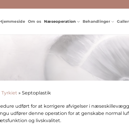
Hjemmeside
Om os
Næseoperation
Behandlinger
Galler
 Tyrkiet
»
Septoplastik
ocedure udført for at korrigere afvigelser i næseskillevæg
ongu udfører denne operation for at genskabe normal luf
tsfunktion og livskvalitet.