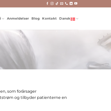
i
Anmeldelser
Blog
Kontakt
Dansk
gen, som forårsager
tstrøm og tilbyder patienterne en