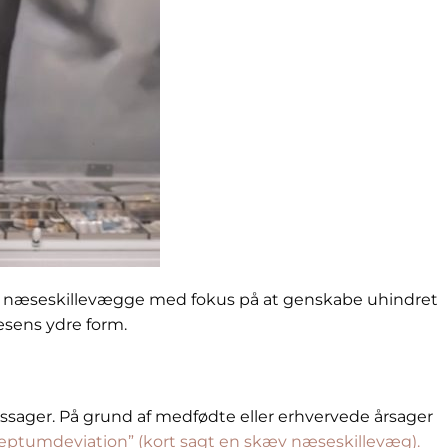
ende næseskillevægge med fokus på at genskabe uhindret
æsens ydre form.
assager. På grund af medfødte eller erhvervede årsager
“septumdeviation” (kort sagt en skæv næseskillevæg).