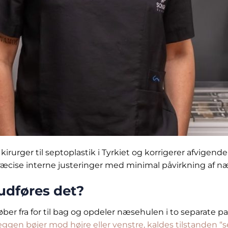
kirurger til septoplastik i Tyrkiet og korrigerer afvig
præcise interne justeringer med minimal påvirkning af n
 udføres det?
ber fra for til bag og opdeler næsehulen i to separate p
æggen bøjer mod højre eller venstre, kaldes tilstanden 