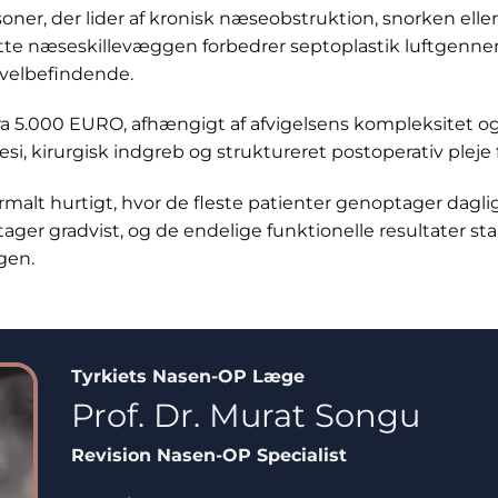
oner, der lider af kronisk næseobstruktion, snorken ell
rette næseskillevæggen forbedrer septoplastik luftgenn
 velbefindende.
r fra 5.000 EURO, afhængigt af afvigelsens kompleksitet o
si, kirurgisk indgreb og struktureret postoperativ pleje 
rmalt hurtigt, hvor de fleste patienter genoptager daglig
tager gradvist, og de endelige funktionelle resultater sta
gen.
Tyrkiets Nasen-OP Læge
Prof. Dr. Murat Songu
Revision Nasen-OP Specialist