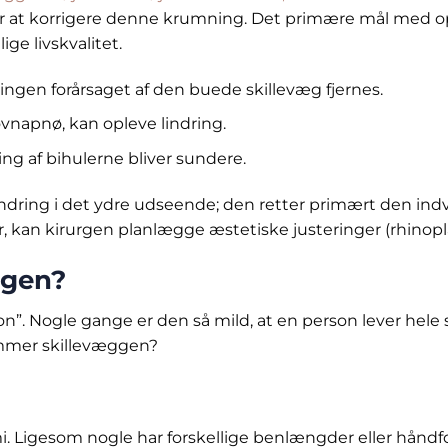
for at korrigere denne krumning. Det primære mål med o
ge livskvalitet.
ngen forårsaget af den buede skillevæg fjernes.
søvnapnø, kan opleve lindring.
ng af bihulerne bliver sundere.
ndring i det ydre udseende; den retter primært den indv
r, kan kirurgen planlægge æstetiske justeringer (rhinopl
ggen?
n”. Nogle gange er den så mild, at en person lever hele 
ummer skillevæggen?
. Ligesom nogle har forskellige benlængder eller håndf