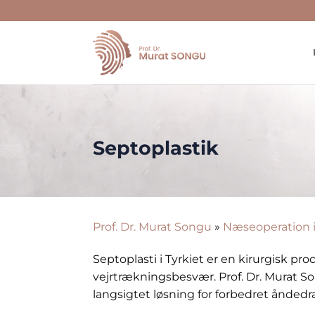
Skip
to
content
Septoplastik
Prof. Dr. Murat Songu
»
Næseoperation i
Septoplasti i Tyrkiet er en kirurgisk pr
vejrtrækningsbesvær. Prof. Dr. Murat S
langsigtet løsning for forbedret åndedræ