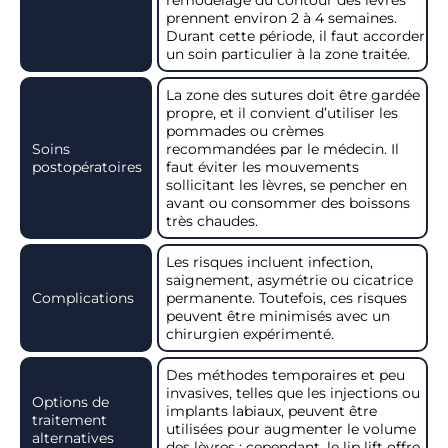
remodelage du contour des lèvres
prennent environ 2 à 4 semaines.
Durant cette période, il faut accorder
un soin particulier à la zone traitée.
La zone des sutures doit être gardée
propre, et il convient d’utiliser les
pommades ou crèmes
Soins
recommandées par le médecin. Il
postopératoires
faut éviter les mouvements
sollicitant les lèvres, se pencher en
avant ou consommer des boissons
très chaudes.
Les risques incluent infection,
saignement, asymétrie ou cicatrice
Complications
permanente. Toutefois, ces risques
peuvent être minimisés avec un
chirurgien expérimenté.
Des méthodes temporaires et peu
invasives, telles que les injections ou
Options de
implants labiaux, peuvent être
traitement
utilisées pour augmenter le volume
alternatives
des lèvres ; cependant, le lip lift offre