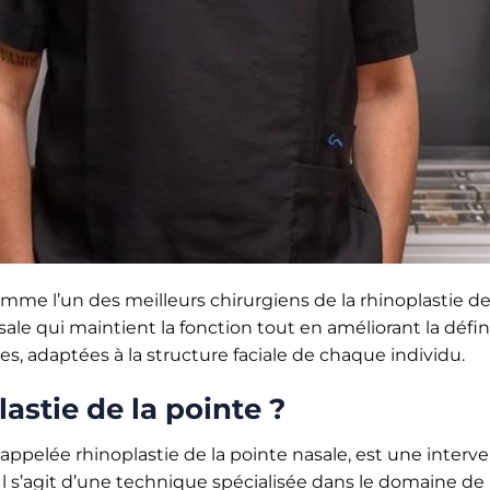
mme l’un des meilleurs chirurgiens de la rhinoplastie de 
le qui maintient la fonction tout en améliorant la défin
s, adaptées à la structure faciale de chaque individu.
astie de la pointe ?
appelée rhinoplastie de la pointe nasale, est une interve
 Il s’agit d’une technique spécialisée dans le domaine de