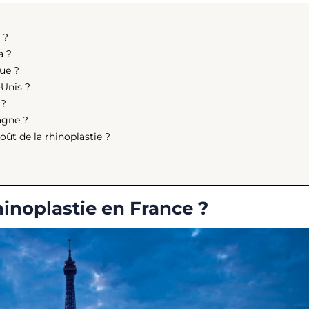
 ?
a ?
que ?
-Unis ?
 ?
agne ?
oût de la rhinoplastie ?
hinoplastie en France ?