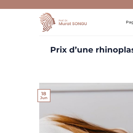
Skip
to
content
Pag
Prix d’une rhinopla
18
Jun