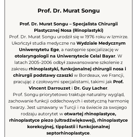
Prof. Dr. Murat Songu
Prof. Dr. Murat Songu – Specjalista Chirurgii
Plastycznej Nosa (Rinoplastyki)
Prof. Dr. Murat Songu urodził się w 1976 roku w Izmirze.
Ukończył studia medyczne na
Wydziale Medycznym
Uniwersytetu Ege
, a następnie specjalizację w
otolaryngologii na Uniwersytecie Celal Bayar
. W
latach 2005–2006 odbył zaawansowane szkolenie z
zakresu
rhinoplastyki, funkcjonalnej chirurgii nosa i
chirurgii podstawy czaszki
w Bordeaux, we Francji,
pracując z czołowymi specjalistami, takimi jak
Prof.
Vincent Darrouzet
i
Dr. Guy Lacher
.
Prof. Songu priorytetowo traktuje naturalny wygląd,
zachowanie funkcji oddechowych i estetyczną harmonię
twarzy. Jest uznawany w Turcji i na świecie za swojego
rodzaju autorytet w
otwartej rhinoplastyce,
rhinoplastyce piezo (ultradźwiękowej), rhinoplastyce
korekcyjnej, tipplastii i funkcjonalnej
septorhinoplastyce
.