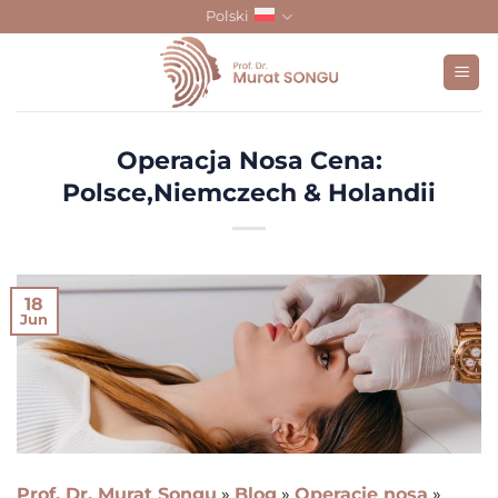
Skip
Polski
to
content
Operacja Nosa Cena:
Polsce,Niemczech & Holandii
18
Jun
Prof. Dr. Murat Songu
»
Blog
»
Operacje nosa
»