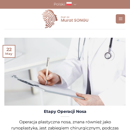
Skip
Polski
to
content
22
May
Etapy Operacji Nosa
Operacja plastyczna nosa, znana również jako
rynoplastyka, jest zabiegiem chirurgicznym, podczas