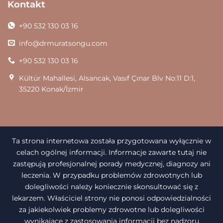
Kontakt
+90 532 130 03 16
info@drmuratsongu.com
+90 532 130 03 16
Kültür Mahallesi, Alsancak, Vasıf Çınar Blv No:11 D:1,
35220 Konak/İzmir
Ta strona internetowa została przygotowana wyłącznie w
celach ogólnej informacji. Informacje zawarte tutaj nie
zastępują profesjonalnej porady medycznej, diagnozy ani
leczenia. W przypadku problemów zdrowotnych lub
dolegliwości należy koniecznie skonsultować się z
lekarzem. Właściciel strony nie ponosi odpowiedzialności
za jakiekolwiek problemy zdrowotne lub dolegliwości
wynikające z zastosowania informacji bez nadzoru