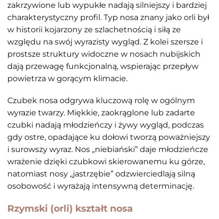
zakrzywione lub wypukłe nadają silniejszy i bardziej
charakterystyczny profil. Typ nosa znany jako orli był
w historii kojarzony ze szlachetnością i siłą ze
względu na swój wyrazisty wygląd. Z kolei szersze i
prostsze struktury widoczne w nosach nubijskich
dają przewagę funkcjonalną, wspierając przepływ
powietrza w gorącym klimacie.
Czubek nosa odgrywa kluczową rolę w ogólnym
wyrazie twarzy. Miękkie, zaokrąglone lub zadarte
czubki nadają młodzieńczy i żywy wygląd, podczas
gdy ostre, opadające ku dołowi tworzą poważniejszy
i surowszy wyraz. Nos „niebiański” daje młodzieńcze
wrażenie dzięki czubkowi skierowanemu ku górze,
natomiast nosy „jastrzębie” odzwierciedlają silną
osobowość i wyrażają intensywną determinację.
Rzymski (orli) kształt nosa