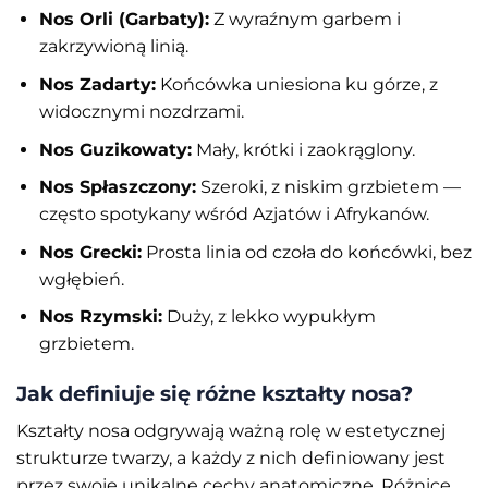
Nos Orli (Garbaty):
Z wyraźnym garbem i
zakrzywioną linią.
Nos Zadarty:
Końcówka uniesiona ku górze, z
widocznymi nozdrzami.
Nos Guzikowaty:
Mały, krótki i zaokrąglony.
Nos Spłaszczony:
Szeroki, z niskim grzbietem —
często spotykany wśród Azjatów i Afrykanów.
Nos Grecki:
Prosta linia od czoła do końcówki, bez
wgłębień.
Nos Rzymski:
Duży, z lekko wypukłym
grzbietem.
Jak definiuje się różne kształty nosa?
Kształty nosa odgrywają ważną rolę w estetycznej
strukturze twarzy, a każdy z nich definiowany jest
przez swoje unikalne cechy anatomiczne. Różnice