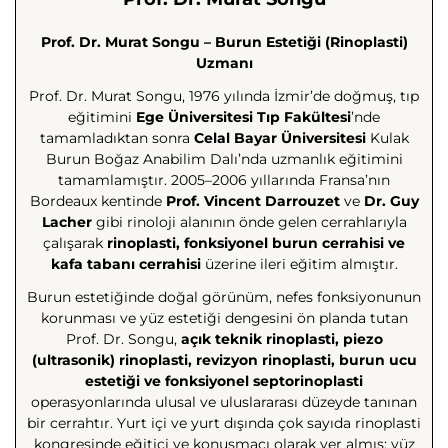
Prof. Dr. Murat Songu – Burun Estetiği (Rinoplasti)
Uzmanı
Prof. Dr. Murat Songu, 1976 yılında İzmir’de doğmuş, tıp
eğitimini
Ege Üniversitesi Tıp Fakültesi
’nde
tamamladıktan sonra
Celal Bayar Üniversitesi
Kulak
Burun Boğaz Anabilim Dalı’nda uzmanlık eğitimini
tamamlamıştır. 2005–2006 yıllarında Fransa’nın
Bordeaux kentinde
Prof. Vincent Darrouzet
ve
Dr. Guy
Lacher
gibi rinoloji alanının önde gelen cerrahlarıyla
çalışarak
rinoplasti, fonksiyonel burun cerrahisi ve
kafa tabanı cerrahisi
üzerine ileri eğitim almıştır.
Burun estetiğinde doğal görünüm, nefes fonksiyonunun
korunması ve yüz estetiği dengesini ön planda tutan
Prof. Dr. Songu,
açık teknik rinoplasti, piezo
(ultrasonik) rinoplasti, revizyon rinoplasti, burun ucu
estetiği ve fonksiyonel septorinoplasti
operasyonlarında ulusal ve uluslararası düzeyde tanınan
bir cerrahtır. Yurt içi ve yurt dışında çok sayıda rinoplasti
kongresinde eğitici ve konuşmacı olarak yer almış; yüz