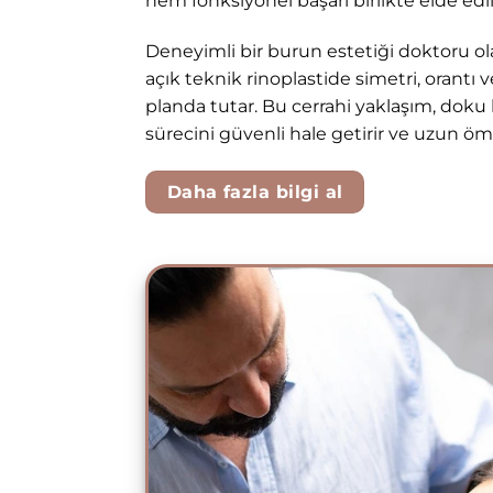
hem fonksiyonel başarı birlikte elde edili
Deneyimli bir burun estetiği doktoru ol
açık teknik rinoplastide simetri, orant
planda tutar. Bu cerrahi yaklaşım, doku k
sürecini güvenli hale getirir ve uzun öm
Daha fazla bilgi al