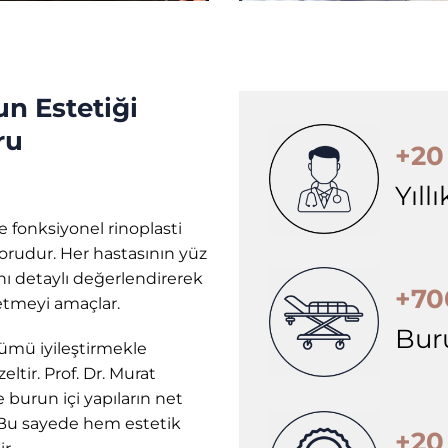
un Estetiği
ru
+20
Yıll
e fonksiyonel rinoplasti
orudur. Her hastasının yüz
rını detaylı değerlendirerek
+70
 etmeyi amaçlar.
Bur
nümü iyileştirmekle
ltir. Prof. Dr. Murat
 burun içi yapıların net
. Bu sayede hem estetik
+20