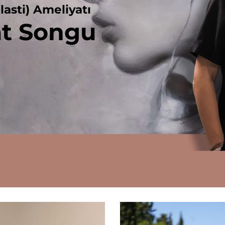
lasti) Ameliyatı
at Songu