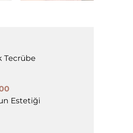
ık Tecrübe
00
un Estetiği