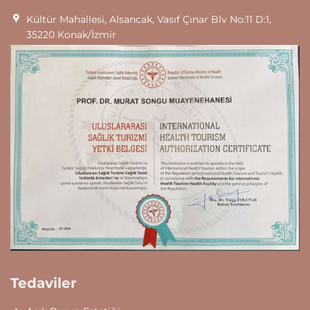
Kültür Mahallesi, Alsancak, Vasıf Çınar Blv No:11 D:1,
35220 Konak/İzmir
Tedaviler