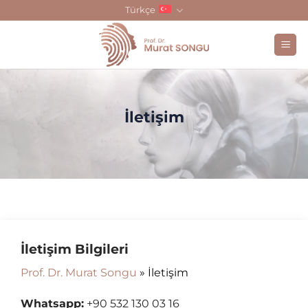
Skip
Türkçe
to
content
İletişim
İletişim Bilgileri
Prof. Dr. Murat Songu
»
İletişim
Whatsapp:
+90 532 130 03 16