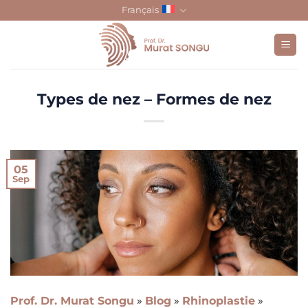
Skip
Français
to
content
Types de nez – Formes de nez
05
Sep
Prof. Dr. Murat Songu
»
Blog
»
Rhinoplastie
»