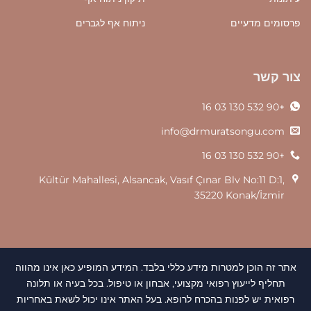
פרסומים מדעיים
ניתוח אף לגברים
צור קשר
+90 532 130 03 16
info@drmuratsongu.com
+90 532 130 03 16
Kültür Mahallesi, Alsancak, Vasıf Çınar Blv No:11 D:1,
35220 Konak/İzmir
אתר זה הוכן למטרות מידע כללי בלבד. המידע המופיע כאן אינו מהווה
תחליף לייעוץ רפואי מקצועי, אבחון או טיפול. בכל בעיה או תלונה
רפואית יש לפנות בהכרח לרופא. בעל האתר אינו יכול לשאת באחריות