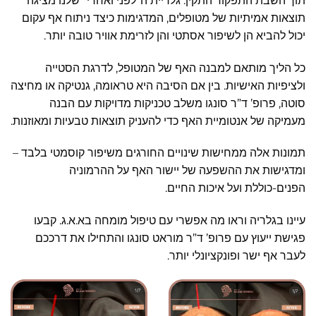
תוך השבת התפקוד התקין. גלריית ה”לפני ואחרי” שלנו מציגה
תוצאות אמיתיות של מטופלים, המדגימות כיצד ניתוח אף עקום
יכול להביא הן לשיפור אסתטי והן לזרימת אוויר טובה יותר.
כל הליך מותאם למבנה האף של המטופל, לדרגת הסטייה
ולציפיות האישיות. בין אם הסיבה היא טראומה, גנטיקה או מחיצה
סוטה, פרופ’ ד”ר סונגו משלב טכניקות מדויקות עם הבנה
מעמיקה של אנטומיית האף כדי להעניק תוצאות טבעיות ומאוזנות.
תמונות אלה ממחישות שינויים החורגים משיפור קוסמטי בלבד –
ומדגישות את ההשפעה של יישור האף על ההרמוניה
הפנים-כוללת ועל איכות החיים.
עיינו בגלריה וראו מה אפשרי עם טיפול מומחה בא.א.ג. קבעו
פגישת ייעוץ עם פרופ’ ד”ר מוראט סונגו והתחילו את דרככם
לעבר אף ישר ופונקציונלי יותר.