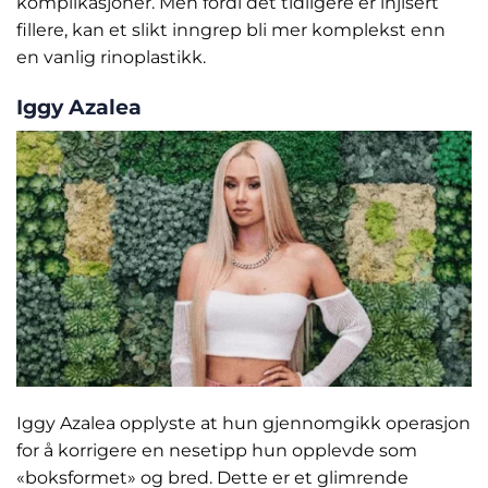
komplikasjoner. Men fordi det tidligere er injisert
fillere, kan et slikt inngrep bli mer komplekst enn
en vanlig rinoplastikk.
Iggy Azalea
Iggy Azalea opplyste at hun gjennomgikk operasjon
for å korrigere en nesetipp hun opplevde som
«boksformet» og bred. Dette er et glimrende