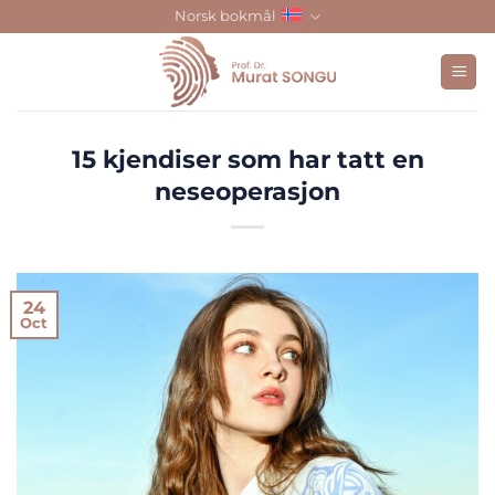
Skip
Norsk bokmål
to
content
15 kjendiser som har tatt en
neseoperasjon
24
Oct