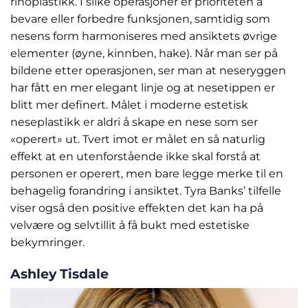
rinoplastikk. I slike operasjoner er prioriteten å
bevare eller forbedre funksjonen, samtidig som
nesens form harmoniseres med ansiktets øvrige
elementer (øyne, kinnben, hake). Når man ser på
bildene etter operasjonen, ser man at neseryggen
har fått en mer elegant linje og at nesetippen er
blitt mer definert. Målet i moderne estetisk
neseplastikk er aldri å skape en nese som ser
«operert» ut. Tvert imot er målet en så naturlig
effekt at en utenforstående ikke skal forstå at
personen er operert, men bare legge merke til en
behagelig forandring i ansiktet. Tyra Banks’ tilfelle
viser også den positive effekten det kan ha på
velvære og selvtillit å få bukt med estetiske
bekymringer.
Ashley Tisdale