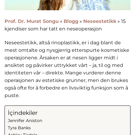
Prof. Dr. Murat Songu
»
Blogg
»
Neseestetikk
»
15
kjendiser som har tatt en neseoperasjon
Neseestetikk, altså rinoplastikk, er i dag blant de
mest omtalte og nysgjerrig etterspurte kosmetiske
operasjonene. Årsaken er at nesen ligger midt i
ansiktet og påvirker uttrykket vårt – ja, til og med
identiteten vår – direkte. Mange vurderer denne
operasjonen av estetiske grunner, men den brukes
også ofte for å forbedre en livsviktig funksjon som å
puste.
İçindekiler
Jennifer Aniston
Tyra Banks
Ashley Tisdale