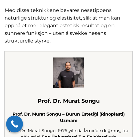
Med disse teknikkene bevares nesetippens
naturlige struktur og elastisitet, slik at man kan
oppnå et mer elegant estetisk resultat og en
sunnere funksjon – uten å svekke nesens
strukturelle styrke.
Prof. Dr. Murat Songu
Prof. Dr. Murat Songu – Burun Estetiği (Rinoplasti)
Uzmanı
Prof. Dr. Murat Songu, 1976 yılında İzmir’de doğmuş, tıp
eğitimini
Ege Üniversitesi Tıp Fakültesi
’nde