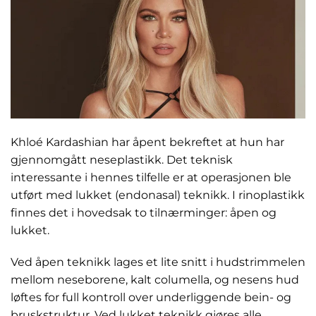
Khloé Kardashian har åpent bekreftet at hun har
gjennomgått neseplastikk. Det teknisk
interessante i hennes tilfelle er at operasjonen ble
utført med lukket (endonasal) teknikk. I rinoplastikk
finnes det i hovedsak to tilnærminger: åpen og
lukket.
Ved åpen teknikk lages et lite snitt i hudstrimmelen
mellom neseborene, kalt columella, og nesens hud
løftes for full kontroll over underliggende bein- og
bruskstruktur. Ved lukket teknikk gjøres alle