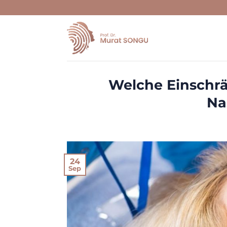
Skip
to
content
Welche Einschrä
Na
24
Sep