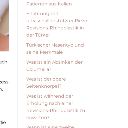
Patientin aus Italien
Erfahrung mit
ultraschallgestützter Piezo-
Revisions-Rhinoplastik in
der Türkei
Türkischer Nasentyp und
seine Merkmale
ach
Was ist ein Absinken der
Columella?
Was ist der obere
zess
Seitenknorpel?
n.
Was ist während der
Erholung nach einer
Revisions-Rhinoplastik zu
erwarten?
die
Wann ist eine zweite