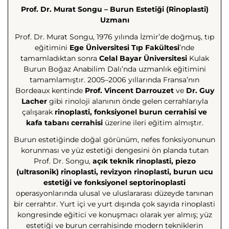
Prof. Dr. Murat Songu – Burun Estetiği (Rinoplasti)
Uzmanı
Prof. Dr. Murat Songu, 1976 yılında İzmir’de doğmuş, tıp
eğitimini
Ege Üniversitesi Tıp Fakültesi
’nde
tamamladıktan sonra
Celal Bayar Üniversitesi
Kulak
Burun Boğaz Anabilim Dalı’nda uzmanlık eğitimini
tamamlamıştır. 2005–2006 yıllarında Fransa’nın
Bordeaux kentinde
Prof. Vincent Darrouzet
ve
Dr. Guy
Lacher
gibi rinoloji alanının önde gelen cerrahlarıyla
çalışarak
rinoplasti, fonksiyonel burun cerrahisi ve
kafa tabanı cerrahisi
üzerine ileri eğitim almıştır.
Burun estetiğinde doğal görünüm, nefes fonksiyonunun
korunması ve yüz estetiği dengesini ön planda tutan
Prof. Dr. Songu,
açık teknik rinoplasti, piezo
(ultrasonik) rinoplasti, revizyon rinoplasti, burun ucu
estetiği ve fonksiyonel septorinoplasti
operasyonlarında ulusal ve uluslararası düzeyde tanınan
bir cerrahtır. Yurt içi ve yurt dışında çok sayıda rinoplasti
kongresinde eğitici ve konuşmacı olarak yer almış; yüz
estetiği ve burun cerrahisinde modern tekniklerin