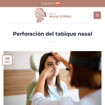
Skip
Español
to
content
Perforación del tabique nasal
28
Jan