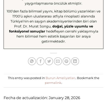
yaygınlaşmasına öncülük etmiştir.
100’den fazla bilimsel yayını, kitap bölümü yazarlıkları ve
1700’ü aşkın uluslararası atfıyla rinoplasti alanında
Türkiye’nin en saygın akademisyenlerinden biri olan
Prof. Dr. Murat Songu,
doğal, yüzle uyumlu ve
fonksiyonel sonuçlar
hedefleyen cerrahi yaklaşımıyla
hem bilimsel hem estetik başarıları bir araya
getirmektedir.
This entry was posted in
Burun Ameliyatları
. Bookmark the
permalink
.
Fecha de actualización: January 28, 2026