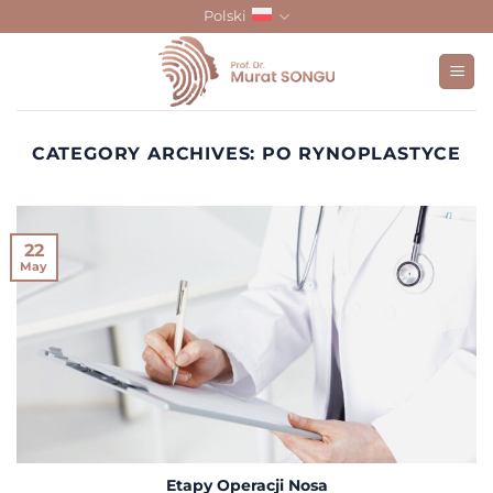
Skip
Polski
to
content
CATEGORY ARCHIVES:
PO RYNOPLASTYCE
22
May
Etapy Operacji Nosa