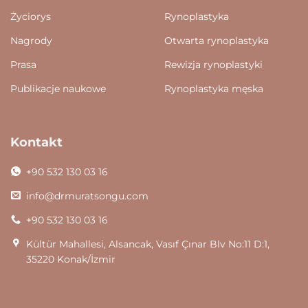
Życiorys
Rynoplastyka
Nagrody
Otwarta rynoplastyka
Prasa
Rewizja rynoplastyki
Publikacje naukowe
Rynoplastyka męska
Kontakt
+90 532 130 03 16
info@drmuratsongu.com
+90 532 130 03 16
Kültür Mahallesi, Alsancak, Vasıf Çınar Blv No:11 D:1,
35220 Konak/İzmir