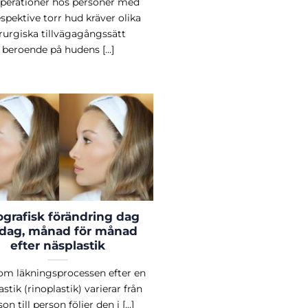
perationer hos personer med
espektive torr hud kräver olika
rurgiska tillvägagångssätt
beroende på hudens [...]
ografisk förändring dag
 dag, månad för månad
efter näsplastik
om läkningsprocessen efter en
astik (rinoplastik) varierar från
on till person följer den i [...]