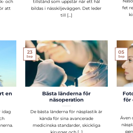
Näso
sk- och
tillstånd som uppstår när ett hål
fet r
r att
bildas i nässkiljeväggen. Det leder
ki
till [...]
05
23
Sep
Sep
rt en
Bästa länderna för
Fot
näsoperation
för
r idag
De bästa länderna för näsplastik är
Även 
ch
kända för sina avancerade
näspl
onerna.
medicinska standarder, skickliga
pers
kirurger och [...]