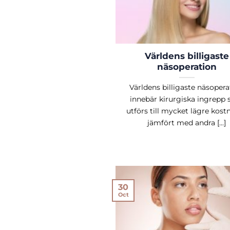
Världens billigaste
näsoperation
Världens billigaste näsopera
innebär kirurgiska ingrepp
utförs till mycket lägre kost
jämfört med andra [...]
30
Oct