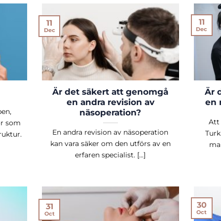
11
11
Dec
Dec
Är det säkert att genomgå
Är 
en andra revision av
en 
ben,
näsoperation?
Att
or som
En andra revision av näsoperation
Turk
uktur.
kan vara säker om den utförs av en
man
erfaren specialist. [...]
30
31
Oct
Oct