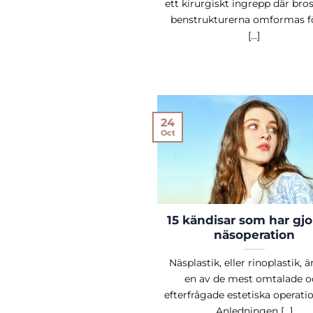
ett kirurgiskt ingrepp där bro
benstrukturerna omformas fö
[...]
24
Oct
15 kändisar som har gjo
näsoperation
Näsplastik, eller rinoplastik, ä
en av de mest omtalade o
efterfrågade estetiska operati
Anledningen [...]