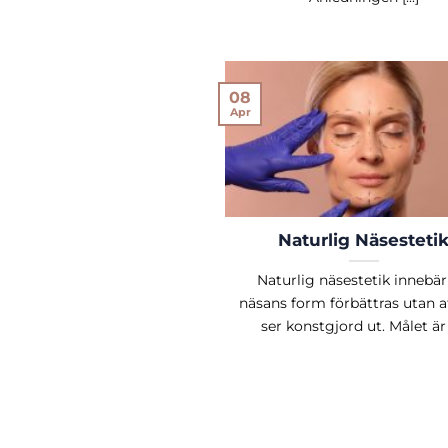
08
Apr
Naturlig Näsesteti
Naturlig näsestetik innebär
näsans form förbättras utan a
ser konstgjord ut. Målet är [.