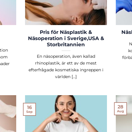
Pris för Näsplastik &
Näsk
Näsoperation i Sverige,USA &
N
Storbritannien
tion
k
En näsoperation, även kallad
 som
förb
rhinoplastik, är ett av de mest
nader
efterfrågade kosmetiska ingreppen i
världen [...]
28
16
Aug
Sep