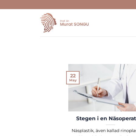
Skip
to
content
22
May
Stegen i en Näsopera
Näsplastik, även kallad rinoplas