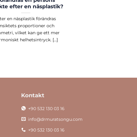
örändras en persons
kte efter en näsplastik?
ter en näsplastik förändras
nsiktets proportioner och
metri, vilket kan ge ett mer
moniskt helhetsintryck. [...]
Kontakt
+90 532 130 03 16
info@drmuratsongu.com
+90 532 130 03 16