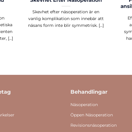
ad
Skevhet Efter Näsoperation
F
ansi
Skevhet efter näsoperation är en
on
Ef
vanlig komplikation som innebär att
etiska
a
näsans form inte blir symmetrisk. [...]
ienten
sym
, [...]
har
etag
Behandlingar
Näsoperation
rkelser
Öppen Näsoperation
Revisionsnäsoperation