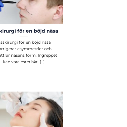
irurgi för en böjd näsa
askirurgi för en böjd näsa
orrigerar asymmetrier och
ättrar näsans form. Ingreppet
kan vara estetiskt, [...]