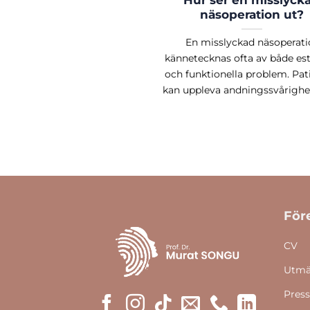
Hur ser en misslyck
näsoperation ut?
En misslyckad näsoperati
kännetecknas ofta av både est
och funktionella problem. Pat
kan uppleva andningssvårigheter
För
CV
Utmä
Press