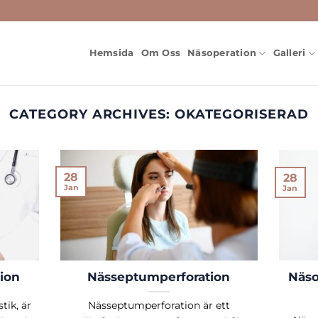
Hemsida
Om Oss
Näsoperation
Galleri
CATEGORY ARCHIVES:
OKATEGORISERAD
28
28
Jan
Jan
tion
Nässeptumperforation
Näso
tik, är
Nässeptumperforation är ett