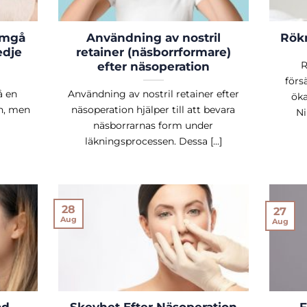
omgå
Användning av nostril
Rökn
edje
retainer (näsborrformare)
R
efter näsoperation
förs
å en
Användning av nostril retainer efter
öka
en, men
näsoperation hjälper till att bevara
Ni
näsborrarnas form under
läkningsprocessen. Dessa [...]
28
27
Aug
Aug