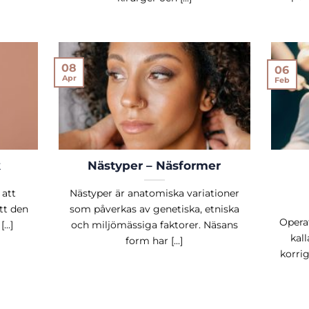
08
06
Apr
Feb
k
Nästyper – Näsformer
 att
Nästyper är anatomiska variationer
tt den
som påverkas av genetiska, etniska
Opera
..]
och miljömässiga faktorer. Näsans
kall
form har [...]
korrig