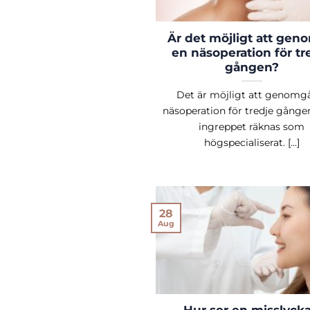
Är det möjligt att gen
en näsoperation för tr
gången?
Det är möjligt att genomg
näsoperation för tredje gång
ingreppet räknas som
högspecialiserat. [...]
28
Aug