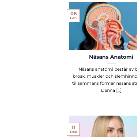
06
Feb
Näsans Anatomi
Näsans anatomi består av 
brosk, muskler och slemhinn
tillsammans formar näsans str
Denna [...]
11
Dec