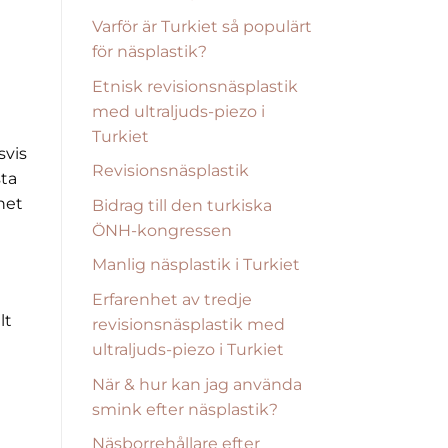
Varför är Turkiet så populärt
för näsplastik?
Etnisk revisionsnäsplastik
med ultraljuds-piezo i
Turkiet
svis
Revisionsnäsplastik
sta
het
Bidrag till den turkiska
ÖNH-kongressen
Manlig näsplastik i Turkiet
Erfarenhet av tredje
lt
revisionsnäsplastik med
ultraljuds-piezo i Turkiet
När & hur kan jag använda
smink efter näsplastik?
Näsborrehållare efter