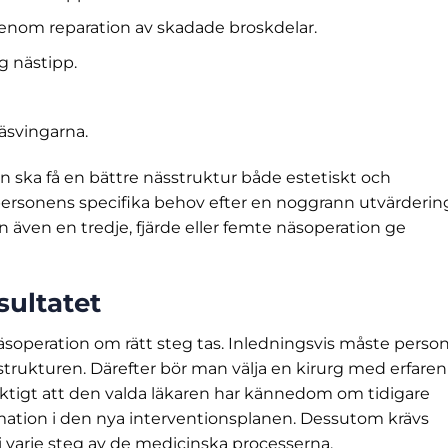
enom reparation av skadade broskdelar.
åg nästipp.
äsvingarna.
en ska få en bättre nässtruktur både estetiskt och
 personens specifika behov efter en noggrann utvärderin
n även en tredje, fjärde eller femte näsoperation ge
sultatet
äsoperation om rätt steg tas. Inledningsvis måste perso
strukturen. Därefter bör man välja en kirurg med erfare
 viktigt att den valda läkaren har kännedom om tidigare
mation i den nya interventionsplanen. Dessutom krävs
arje steg av de medicinska processerna.