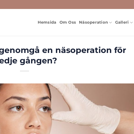
Hemsida
Om Oss
Näsoperation
Galleri
t genomgå en näsoperation för
redje gången?