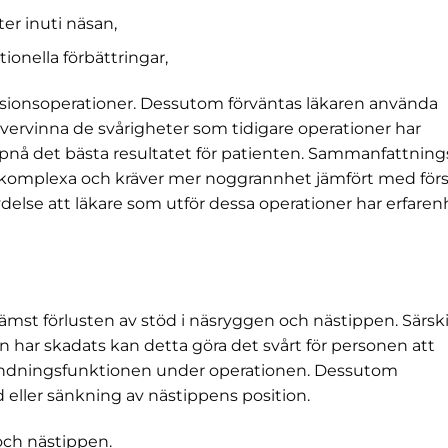
ter inuti näsan,
onella förbättringar,
isionsoperationer. Dessutom förväntas läkaren använda
övervinna de svårigheter som tidigare operationer har
 uppnå det bästa resultatet för patienten. Sammanfattning
 komplexa och kräver mer noggrannhet jämfört med för
ydelse att läkare som utför dessa operationer har erfaren
ämst förlusten av stöd i näsryggen och nästippen. Särski
har skadats kan detta göra det svårt för personen att
 andningsfunktionen under operationen. Dessutom
 eller sänkning av nästippens position.
och nästippen.