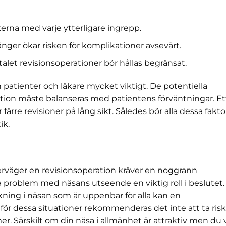
kerna med varje ytterligare ingrepp.
nger ökar risken för komplikationer avsevärt.
talet revisionsoperationer bör hållas begränsat.
atienter och läkare mycket viktigt. De potentiella
ation måste balanseras med patientens förväntningar. Et
r färre revisioner på lång sikt. Således bör alla dessa fakto
ik.
erväger en revisionsoperation kräver en noggrann
iga problem med näsans utseende en viktig roll i beslutet
ning i näsan som är uppenbar för alla kan en
för dessa situationer rekommenderas det inte att ta ris
. Särskilt om din näsa i allmänhet är attraktiv men du v