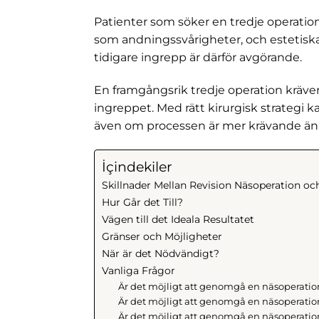
Patienter som söker en tredje operation 
som andningssvårigheter, och estetiska
tidigare ingrepp är därför avgörande.
En framgångsrik tredje operation kräver 
ingreppet. Med rätt kirurgisk strategi 
även om processen är mer krävande än t
İçindekiler
Skillnader Mellan Revision Näsoperation oc
Hur Går det Till?
Vägen till det Ideala Resultatet
Gränser och Möjligheter
När är det Nödvändigt?
Vanliga Frågor
Är det möjligt att genomgå en näsoperation 
Är det möjligt att genomgå en näsoperati
Är det möjligt att genomgå en näsoperation