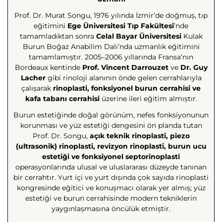
Prof. Dr. Murat Songu, 1976 yılında İzmir’de doğmuş, tıp
eğitimini
Ege Üniversitesi Tıp Fakültesi
’nde
tamamladıktan sonra
Celal Bayar Üniversitesi
Kulak
Burun Boğaz Anabilim Dalı’nda uzmanlık eğitimini
tamamlamıştır. 2005–2006 yıllarında Fransa’nın
Bordeaux kentinde
Prof. Vincent Darrouzet
ve
Dr. Guy
Lacher
gibi rinoloji alanının önde gelen cerrahlarıyla
çalışarak
rinoplasti, fonksiyonel burun cerrahisi ve
kafa tabanı cerrahisi
üzerine ileri eğitim almıştır.
Burun estetiğinde doğal görünüm, nefes fonksiyonunun
korunması ve yüz estetiği dengesini ön planda tutan
Prof. Dr. Songu,
açık teknik rinoplasti, piezo
(ultrasonik) rinoplasti, revizyon rinoplasti, burun ucu
estetiği ve fonksiyonel septorinoplasti
operasyonlarında ulusal ve uluslararası düzeyde tanınan
bir cerrahtır. Yurt içi ve yurt dışında çok sayıda rinoplasti
kongresinde eğitici ve konuşmacı olarak yer almış; yüz
estetiği ve burun cerrahisinde modern tekniklerin
yaygınlaşmasına öncülük etmiştir.