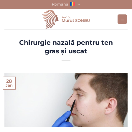
Skip
Română
to
content
Chirurgie nazală pentru ten
gras și uscat
28
Jan