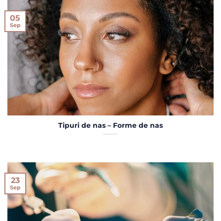
05
Sep
Tipuri de nas – Forme de nas
23
Sep