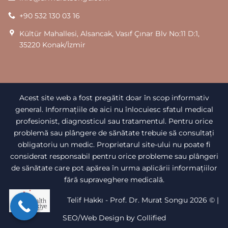
+90 532 130 03 16
Kültür Mahallesi, Alsancak, Vasıf Çınar Blv No:11 D:1,
35220 Konak/İzmir
Acest site web a fost pregătit doar în scop informativ
general. Informațiile de aici nu înlocuiesc sfatul medical
profesionist, diagnosticul sau tratamentul. Pentru orice
problemă sau plângere de sănătate trebuie să consultați
obligatoriu un medic. Proprietarul site-ului nu poate fi
considerat responsabil pentru orice probleme sau plângeri
de sănătate care pot apărea în urma aplicării informațiilor
fără supraveghere medicală.
Telif Hakkı - Prof. Dr. Murat Songu 2026 ©
|
SEO/Web Design by Collified