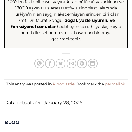
100’den fazla bilimsel yayını, kitap bölümü yazarlıkları ve
1700’ü aşkın uluslararası atfıyla rinoplasti alanında
Türkiye’nin en saygın akademisyenlerinden biri olan
Prof. Dr. Murat Songu,
doğal, yüzle uyumlu ve
fonksiyonel sonuçlar
hedefleyen cerrahi yaklaşımıyla
hem bilimsel hem estetik başarıları bir araya
getirmektedir.
This entry was posted in
Rinoplastie
. Bookmark the
permalink
.
Data actualizării: January 28, 2026
BLOG