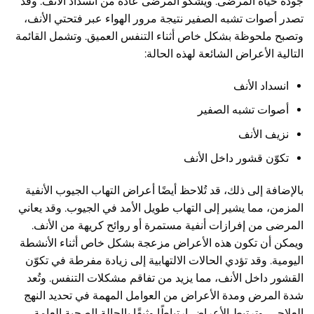
جودة حياة المرضى. ويشكو المرضى عادة من انسداد الأنف. وقد
تصدر أصوات تشبه الصفير نتيجة مرور الهواء عبر فتحتي الأنف،
وتصبح ملحوظة بشكل خاص أثناء التنفس العميق. وتشمل القائمة
التالية الأعراض الشائعة لهذه الحالة:
انسداد الأنف
أصوات تشبه الصفير
نزيف الأنف
تكوّن قشور داخل الأنف
بالإضافة إلى ذلك، قد تُلاحظ أيضًا أعراض التهاب الجيوب الأنفية
المزمن، مما يشير إلى التهاب طويل الأمد في الجيوب. وقد يعاني
المرضى من إفرازات أنفية مستمرة أو روائح كريهة من الأنف.
ويمكن أن تكون هذه الأعراض مزعجة بشكل خاص أثناء الأنشطة
اليومية. وقد تؤدي الحالات الالتهابية إلى زيادة مفرطة في تكوّن
القشور داخل الأنف، مما يزيد من تفاقم مشكلات التنفس. وتُعد
شدة المرض ومدة الأعراض من العوامل المهمة في تحديد النهج
العلاجي. وترتبط الأعراض ارتباطًا وثيقًا بالحالة الصحية العامة