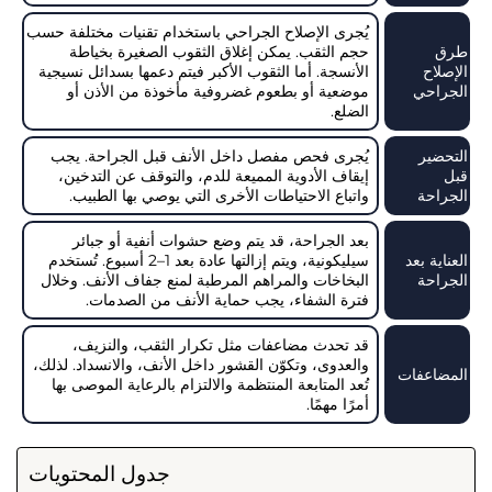
يُجرى الإصلاح الجراحي باستخدام تقنيات مختلفة حسب
طرق
حجم الثقب. يمكن إغلاق الثقوب الصغيرة بخياطة
الإصلاح
الأنسجة. أما الثقوب الأكبر فيتم دعمها بسدائل نسيجية
الجراحي
موضعية أو بطعوم غضروفية مأخوذة من الأذن أو
الضلع.
التحضير
يُجرى فحص مفصل داخل الأنف قبل الجراحة. يجب
قبل
إيقاف الأدوية المميعة للدم، والتوقف عن التدخين،
الجراحة
واتباع الاحتياطات الأخرى التي يوصي بها الطبيب.
بعد الجراحة، قد يتم وضع حشوات أنفية أو جبائر
العناية بعد
سيليكونية، ويتم إزالتها عادة بعد 1–2 أسبوع. تُستخدم
الجراحة
البخاخات والمراهم المرطبة لمنع جفاف الأنف. وخلال
فترة الشفاء، يجب حماية الأنف من الصدمات.
قد تحدث مضاعفات مثل تكرار الثقب، والنزيف،
والعدوى، وتكوّن القشور داخل الأنف، والانسداد. لذلك،
المضاعفات
تُعد المتابعة المنتظمة والالتزام بالرعاية الموصى بها
أمرًا مهمًا.
جدول المحتويات