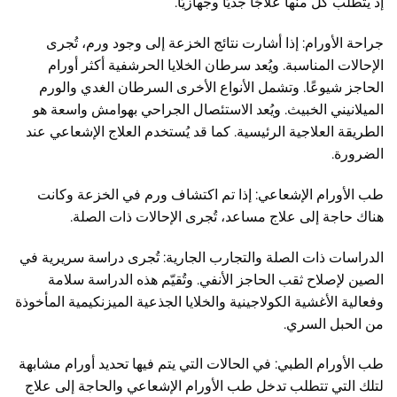
إذ يتطلب كل منها علاجًا جديًا وجهازيًا.
جراحة الأورام: إذا أشارت نتائج الخزعة إلى وجود ورم، تُجرى
الإحالات المناسبة. ويُعد سرطان الخلايا الحرشفية أكثر أورام
الحاجز شيوعًا. وتشمل الأنواع الأخرى السرطان الغدي والورم
الميلانيني الخبيث. ويُعد الاستئصال الجراحي بهوامش واسعة هو
الطريقة العلاجية الرئيسية. كما قد يُستخدم العلاج الإشعاعي عند
الضرورة.
طب الأورام الإشعاعي: إذا تم اكتشاف ورم في الخزعة وكانت
هناك حاجة إلى علاج مساعد، تُجرى الإحالات ذات الصلة.
الدراسات ذات الصلة والتجارب الجارية: تُجرى دراسة سريرية في
الصين لإصلاح ثقب الحاجز الأنفي. وتُقيّم هذه الدراسة سلامة
وفعالية الأغشية الكولاجينية والخلايا الجذعية الميزنكيمية المأخوذة
من الحبل السري.
طب الأورام الطبي: في الحالات التي يتم فيها تحديد أورام مشابهة
لتلك التي تتطلب تدخل طب الأورام الإشعاعي والحاجة إلى علاج