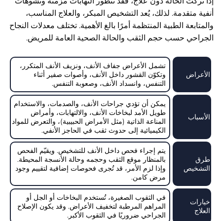
إذا تُركت الحالة دون علاج، فقد تتطور التهابات مزمنة وتشوهات
أنفية متقدمة. لذلك، يُعد التشخيص المبكر، والعلاج المناسب،
والمتابعة الطبية المنتظمة أمرًا بالغ الأهمية. تختلف معدلات النجاح
الجراحي حسب حجم الثقب والحالة الصحية العامة للمريض.
تشمل الأعراض جفاف الأنف، ونزيف الأنف المتكرر،
الأعراض
وتكوّن القشور داخل الأنف، وأصوات صفير أثناء
التنفس، وانسداد الأنف، وصعوبة التنفس.
يمكن أن تؤدي جراحات الأنف، والصدمات، والاستخدام
طويل الأمد لبخاخات الأنف، والالتهابات، وأمراض
الأسباب
المناعة الذاتية (مثل الأمراض الحبيبية)، والتعرض للمواد
الكيميائية إلى حدوث ثقب في الحاجز الأنفي.
يتم إجراء فحص داخل الأنف للتشخيص. ويقيّم الفحص
طرق
بالمنظار موقع الثقب وحجمه وحالة الأنسجة المحيطة.
التشخيص
وإذا لزم الأمر، قد تُجرى فحوصات إضافية لتقييم وجود
مرض كامن.
في الثقوب الصغيرة، تُستخدم البخاخات أو الجل أو
خيارات
المراهم المرطبة لتخفيف الأعراض. وقد يكون الإصلاح
العلاج
الجراحي ضروريًا في الثقوب الأكبر.