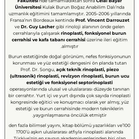
Fakültesi
’nde tamamladıktan sonra
Celal Bayar
Üniversitesi
Kulak Burun Boğaz Anabilim Dalı’nda
uzmanlık eğitimini tamamlamıştır. 2005–2006 yıllarında
Fransa’nın Bordeaux kentinde
Prof. Vincent Darrouzet
ve
Dr. Guy Lacher
gibi rinoloji alanının önde gelen
cerrahlarıyla çalışarak
rinoplasti, fonksiyonel burun
cerrahisi ve kafa tabanı cerrahisi
üzerine ileri eğitim
almıştır.
Burun estetiğinde doğal görünüm, nefes fonksiyonunun
korunması ve yüz estetiği dengesini ön planda tutan
Prof. Dr. Songu,
açık teknik rinoplasti, piezo
(ultrasonik) rinoplasti, revizyon rinoplasti, burun ucu
estetiği ve fonksiyonel septorinoplasti
operasyonlarında ulusal ve uluslararası düzeyde tanınan
bir cerrahtır. Yurt içi ve yurt dışında çok sayıda rinoplasti
kongresinde eğitici ve konuşmacı olarak yer almış; yüz
estetiği ve burun cerrahisinde modern tekniklerin
yaygınlaşmasına öncülük etmiştir.
100’den fazla bilimsel yayını, kitap bölümü yazarlıkları ve
1700’ü aşkın uluslararası atfıyla rinoplasti alanında
Türkiye’nin en saygın akademisyenlerinden biri olan