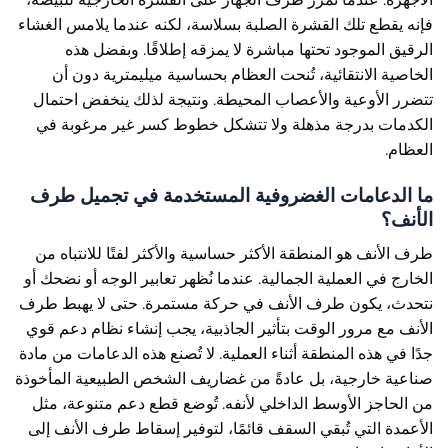
فإنه يقطع تلك القشرة الصلبة بسلاسة، لكنه عندما يلامس الغشاء
الرقيق الموجود تحتها مباشرة لا يمزقه إطلاقًا. وبفضل هذه
الخاصية الانتقائية، تُنحت العظام بحساسية ميليمترية دون أن
تتضرر الأوعية والأعصاب المحيطة. ونتيجة لذلك ينخفض احتمال
الكدمات بدرجة مذهلة ولا تتشكل خطوط كسر غير مرغوبة في
العظام.
ما الدعامات الغضروفية المستخدمة في تجميل طرف
الأنف؟
طرف الأنف هو المنطقة الأكثر حساسية والأكثر لفتًا للانتباه من
الخارج في العملية الجمالية. عندما نُظهر تعابير الوجه أو نضحك أو
نتحدث، يكون طرف الأنف في حركة مستمرة. حتى لا يهبط طرف
الأنف مع مرور الوقت بتأثير الجاذبية، يجب إنشاء نظام دعم قوي
جدًا في هذه المنطقة أثناء العملية. لا تُصنع هذه الدعامات من مادة
صناعية خارجية، بل عادةً من غضاريف الشخص الطبيعية المأخوذة
من الحاجز الأوسط الداخلي لأنفه. تُوضع قطع دعم متنوعة، مثل
الأعمدة التي تُبقي السقف قائمًا، لتوفير إسقاط طرف الأنف إلى