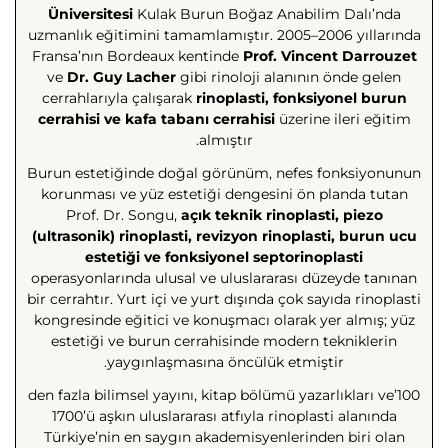
Üniversitesi
Kulak Burun Boğaz Anabilim Dalı’nda
uzmanlık eğitimini tamamlamıştır. 2005–2006 yıllarında
Fransa’nın Bordeaux kentinde
Prof. Vincent Darrouzet
ve
Dr. Guy Lacher
gibi rinoloji alanının önde gelen
cerrahlarıyla çalışarak
rinoplasti, fonksiyonel burun
cerrahisi ve kafa tabanı cerrahisi
üzerine ileri eğitim
almıştır.
Burun estetiğinde doğal görünüm, nefes fonksiyonunun
korunması ve yüz estetiği dengesini ön planda tutan
Prof. Dr. Songu,
açık teknik rinoplasti, piezo
(ultrasonik) rinoplasti, revizyon rinoplasti, burun ucu
estetiği ve fonksiyonel septorinoplasti
operasyonlarında ulusal ve uluslararası düzeyde tanınan
bir cerrahtır. Yurt içi ve yurt dışında çok sayıda rinoplasti
kongresinde eğitici ve konuşmacı olarak yer almış; yüz
estetiği ve burun cerrahisinde modern tekniklerin
yaygınlaşmasına öncülük etmiştir.
100’den fazla bilimsel yayını, kitap bölümü yazarlıkları ve
1700’ü aşkın uluslararası atfıyla rinoplasti alanında
Türkiye’nin en saygın akademisyenlerinden biri olan