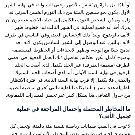
أو أيامًا، بل ماراثون يُقاس بالأشهر وحتى السنوات. في نهاية الشهر
الأول، يكون نحو سبعين بالمئة من ذلك التورم الخشن المرئي قد
زال، ويمكن للشخص العودة بالكامل إلى حياته الاجتماعية دون أن
يدرك أحد أنه خضع لعملية. في الشهر الثالث تبدأ خطوط ظهر
الأنف بالوضوح، ويبدأ ذلك الإحساس الغضروفي القاسي في طرف
الأنف باللين. عند الوصول إلى الشهر السادس يكون الأنف قد
اندمج جيدًا مع الوجه، وتظهر الانحناءات أو الخطوط المستقيمة
بوضوح كامل. لكن انعكاس تفاصيل ذلك العمل الدقيق في أقصى
الطرف (منطقة الطرف) عبر الجلد يكتمل لدى أصحاب الجلد
الرقيق في نهاية السنة الأولى، أما لدى أصحاب الجلد السميك
والدهني فلا يكتمل إلا قرب نهاية السنة الثانية. في فترة الانتظار
الطويلة هذه، تسرع التدليكات اللطيفة التي تُجرى بتوصية الطبيب
من جدول التعافي هذا بشكل كبير عبر تحفيز المسارات اللمفاوية.
ما المخاطر المحتملة واحتمال المراجعة في عملية
تجميل الأنف؟
لا توجد في الطب ضمانات رياضية بنسبة مئة بالمئة، وتحمل كل
عملية جراحية في طبيعتها بعض المخاطر الأساسية. إن معرفة