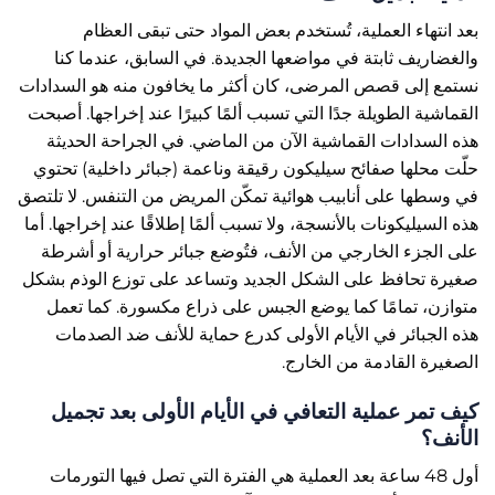
بعد انتهاء العملية، تُستخدم بعض المواد حتى تبقى العظام
والغضاريف ثابتة في مواضعها الجديدة. في السابق، عندما كنا
نستمع إلى قصص المرضى، كان أكثر ما يخافون منه هو السدادات
القماشية الطويلة جدًا التي تسبب ألمًا كبيرًا عند إخراجها. أصبحت
هذه السدادات القماشية الآن من الماضي. في الجراحة الحديثة
حلّت محلها صفائح سيليكون رقيقة وناعمة (جبائر داخلية) تحتوي
في وسطها على أنابيب هوائية تمكّن المريض من التنفس. لا تلتصق
هذه السيليكونات بالأنسجة، ولا تسبب ألمًا إطلاقًا عند إخراجها. أما
على الجزء الخارجي من الأنف، فتُوضع جبائر حرارية أو أشرطة
صغيرة تحافظ على الشكل الجديد وتساعد على توزع الوذم بشكل
متوازن، تمامًا كما يوضع الجبس على ذراع مكسورة. كما تعمل
هذه الجبائر في الأيام الأولى كدرع حماية للأنف ضد الصدمات
الصغيرة القادمة من الخارج.
كيف تمر عملية التعافي في الأيام الأولى بعد تجميل
الأنف؟
أول 48 ساعة بعد العملية هي الفترة التي تصل فيها التورمات