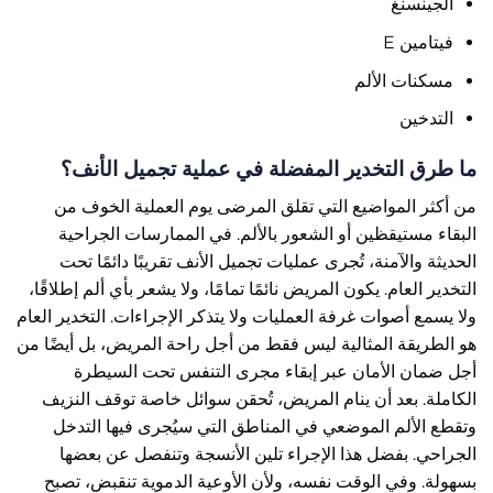
الجينسنغ
فيتامين E
مسكنات الألم
التدخين
ما طرق التخدير المفضلة في عملية تجميل الأنف؟
من أكثر المواضيع التي تقلق المرضى يوم العملية الخوف من
البقاء مستيقظين أو الشعور بالألم. في الممارسات الجراحية
الحديثة والآمنة، تُجرى عمليات تجميل الأنف تقريبًا دائمًا تحت
التخدير العام. يكون المريض نائمًا تمامًا، ولا يشعر بأي ألم إطلاقًا،
ولا يسمع أصوات غرفة العمليات ولا يتذكر الإجراءات. التخدير العام
هو الطريقة المثالية ليس فقط من أجل راحة المريض، بل أيضًا من
أجل ضمان الأمان عبر إبقاء مجرى التنفس تحت السيطرة
الكاملة. بعد أن ينام المريض، تُحقن سوائل خاصة توقف النزيف
وتقطع الألم الموضعي في المناطق التي سيُجرى فيها التدخل
الجراحي. بفضل هذا الإجراء تلين الأنسجة وتنفصل عن بعضها
بسهولة. وفي الوقت نفسه، ولأن الأوعية الدموية تنقبض، تصبح