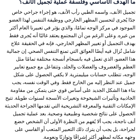
ما الهدف الأساسي وفلسفة عملية تجميل الأنف؟
تجميل الأنف، واسمه الطبي رأب الأنف، هو إجراء جراحي خاص
جدًا يُجرى لتحسين المظهر الخارجي ووظيفة التنفس لهذا العضو
الموجود في مركز الوجه تمامًا، والذي يؤثر في تعبيرنا العام أكثر
من غيره. وعلى الرغم من أن المجتمع يعتقد غالبًا أنه يُجرى فقط
بهدف التجميل أو تغيير المظهر الخارجي، فإنه في الحقيقة علاج
شامل تُزال فيه أيضًا العوائق التي تمنع التنفس الصحي. إن جمالية
هذا العضو، الذي تعمل فيه بانسجام أنسجة مختلفة تمامًا مثل
العظم والغضروف والعضلات والجلد، وتتفاعل مع جميع تعابير
الوجه، تتطلب حسابات ميليمترية. لا يكفي الحصول على شكل
جميل عند النظر إليه من الخارج فقط. وفي الوقت نفسه، يجب
بناء هذا الشكل الجديد على أساس قوي حتى يتمكن من مقاومة
الجاذبية وتأثيرات الشيخوخة وتغيرات الأنسجة لسنوات طويلة. تتيح
الإمكانات التقنية والمعرفة التشريحية التي تقدمها الجراحة الحديثة
الحصول على نتائج شخصية وطبيعية وصحية. بعد عملية تجميل
أنف ناجحة، يجب ألا يُفهم من النظرة الأولى أن الشخص خضع
لجراحة، بل يجب أن يترك ذلك التعبير المتعب أو القاسي على
وجهه مكانه لمظهر أكثر إشراقًا وتوازنًا ونعومة.