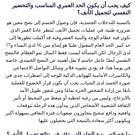
كيف يجب أن يكون الحد العمري المناسب والتحضير
النفسي لتجميل الأنف؟
بالنسبة للتدخلات الجسدية، فإن وصول الجسم إلى نضج معين هو
ضرورة طبية. في عمليات تجميل الأنف، يُنتظر عادةً العمر الذي
تكون فيه عظام الوجه والبنية الغضروفية قد أكملت تطورها إلى
حد كبير. الحد العام المقبول طبيًا هو إتمام سن 16 لدى النساء و17
لدى الرجال. لكن المسألة ليست فقط اكتمال نمو العظام. فالنضج
النفسي أيضًا عامل حاسم لا يقل أهمية عن النضج الجسدي. خاصة
في يومنا هذا، قد يؤدي تشويه فلاتر وسائل التواصل الاجتماعي
والكاميرات الأمامية للهواتف الذكية للوجه إلى اضطراب جدي في
صورة الجسد لدى الشباب. يجب أن يكون قرار الخضوع للعملية
نابعًا من إرادة الشخص الحرة تمامًا ومن شعور طويل الأمد
بالانزعاج، وليس من رغبة لحظية أو ضغط من المحيط أو تأثير
الثقافة الشعبية. الأشخاص الذين يبدأون هذه الرحلة بتوقعات
واقعية ودافع صحيح يتجاوزون صعوبات فترة التعافي بسهولة أكبر
ويكونون أكثر سعادة بالنتيجة التي يحصلون عليها.
ما خصائص بنية الجلد التي تؤثر في نتائج تجميل الأنف؟