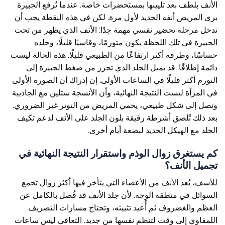
الأنف بلطف بعد تليينها بمستحضرات خاصة. عندما تُرفع الجبيرة
يرى المريض أنفه الجديد لأول مرة. لكن في هذه النقطة يجب أن
تدخل مرحلة تحضير نفسي مهمة جدًا: الأنف الذي يظهر من تحت
الجبيرة في تلك اللحظة يكون متورمًا، وقاسيًا قليلًا، وجلده
حساسًا، وطرفه أكثر ارتفاعًا من الطبيعي قليلًا. هذه الحالة ليست
دائمة إطلاقًا. قد يميل الجلد الذي تحرر من ضغط الجبيرة إلى
التورم أكثر قليلًا في الساعات الأولى. إن إدراك أن الصورة الأولى
في المرآة ليست النتيجة النهائية، وأن الأنسجة ستلين مع الجاذبية
وتصل إلى شكل طبيعي، يحمي المريض من التوتر غير الضروري.
بعد ذلك تُلصق أشرطة رقيقة بلون الجلد على الأنف لدعم تكيف
الجلد مع الهيكل الجديد لبضعة أيام أخرى.
كم يستغرق زوال الوذم واستقرار النتيجة النهائية في
تجميل الأنف؟
للأسف، يُعد الأنف من الأعضاء التي يتأخر فيها أكثر زوال تجمع
السوائل في منطقة الوجه. لأن جلد الأنف قد فُصل بالكامل عن
العظم والغضروف ثم أُعيد تثبيته، وتحتاج مسارات التصريف
اللمفاوي إلى وقت لتنظم نفسها من جديد. التعافي ليس ساعات