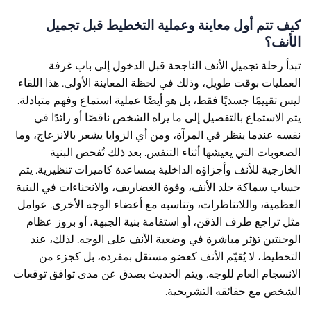
كيف تتم أول معاينة وعملية التخطيط قبل تجميل
الأنف؟
تبدأ رحلة تجميل الأنف الناجحة قبل الدخول إلى باب غرفة
العمليات بوقت طويل، وذلك في لحظة المعاينة الأولى. هذا اللقاء
ليس تقييمًا جسديًا فقط، بل هو أيضًا عملية استماع وفهم متبادلة.
يتم الاستماع بالتفصيل إلى ما يراه الشخص ناقصًا أو زائدًا في
نفسه عندما ينظر في المرآة، ومن أي الزوايا يشعر بالانزعاج، وما
الصعوبات التي يعيشها أثناء التنفس. بعد ذلك تُفحص البنية
الخارجية للأنف وأجزاؤه الداخلية بمساعدة كاميرات تنظيرية. يتم
حساب سماكة جلد الأنف، وقوة الغضاريف، والانحناءات في البنية
العظمية، واللاتناظرات، وتناسبه مع أعضاء الوجه الأخرى. عوامل
مثل تراجع طرف الذقن، أو استقامة بنية الجبهة، أو بروز عظام
الوجنتين تؤثر مباشرة في وضعية الأنف على الوجه. لذلك، عند
التخطيط، لا يُقيّم الأنف كعضو مستقل بمفرده، بل كجزء من
الانسجام العام للوجه. ويتم الحديث بصدق عن مدى توافق توقعات
الشخص مع حقائقه التشريحية.