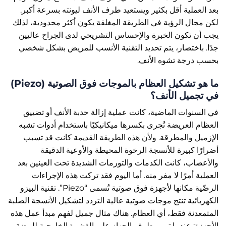
بعد العملية أقل بكثير ويستعيد طرف الأنف ليونته بسرعة أكبر.
لكن مجال الرؤية في الطريقة المغلقة يكون أكثر محدودية، لذلك
يجب أن تكون الخبرة والإحساس التشريحي لدى الجراح عاليين
جدًا. باختصار، يتم تحديد التقنية الأنسب للمريض بشكل شخصي
بحسب درجة تشوه الأنف.
ما هو تشكيل العظام بالموجات فوق الصوتية (Piezo)
في تجميل الأنف؟
في السنوات الماضية، كانت عملية إزالة حدبة الأنف أو تضييق
العظام العريضة تُجرى بكسرها ميكانيكيًا باستخدام أدوات تشبه
الإزميل والمطرقة. ولأن هذه الطريقة القديمة كانت قد تسبب
أضرارًا كبيرة للأنسجة الرخوة المحيطة والأوعية الدقيقة
والأعصاب، كانت الكدمات والتورمات الشديدة تحت العينين بعد
العملية أمرًا لا مفر منه. أما اليوم فقد تركت هذه الإجراءات
الرضّية مكانها لأجهزة فوق صوتية تُسمى “Piezo”. تقنية البيزو
الكهربائية تنتج موجات صوتية عالية التردد لتشكيل الأنسجة الصلبة
المتمعدنة فقط، أي العظام. هناك مثال جميل لفهم مبدأ عمل هذه
الأجهزة: عندما تمرر طرف الجهاز على القشرة الخارجية للبيضة،