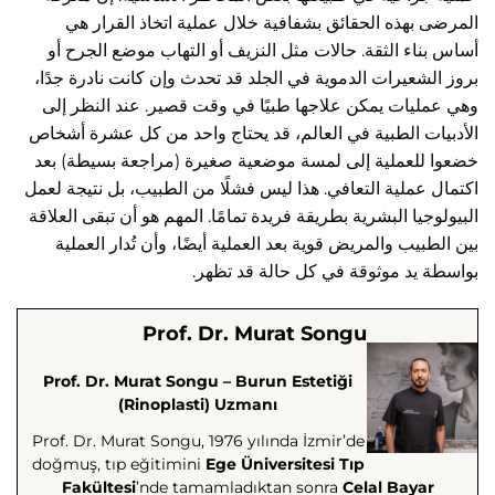
المرضى بهذه الحقائق بشفافية خلال عملية اتخاذ القرار هي
أساس بناء الثقة. حالات مثل النزيف أو التهاب موضع الجرح أو
بروز الشعيرات الدموية في الجلد قد تحدث وإن كانت نادرة جدًا،
وهي عمليات يمكن علاجها طبيًا في وقت قصير. عند النظر إلى
الأدبيات الطبية في العالم، قد يحتاج واحد من كل عشرة أشخاص
خضعوا للعملية إلى لمسة موضعية صغيرة (مراجعة بسيطة) بعد
اكتمال عملية التعافي. هذا ليس فشلًا من الطبيب، بل نتيجة لعمل
البيولوجيا البشرية بطريقة فريدة تمامًا. المهم هو أن تبقى العلاقة
بين الطبيب والمريض قوية بعد العملية أيضًا، وأن تُدار العملية
بواسطة يد موثوقة في كل حالة قد تظهر.
Prof. Dr. Murat Songu
Prof. Dr. Murat Songu – Burun Estetiği
(Rinoplasti) Uzmanı
Prof. Dr. Murat Songu, 1976 yılında İzmir’de
doğmuş, tıp eğitimini
Ege Üniversitesi Tıp
Fakültesi
’nde tamamladıktan sonra
Celal Bayar