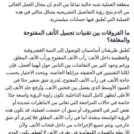
منطقة العملية شبه خالية تمامًا من الدم. إن مجال العمل الخالي
من الدم يتيح رؤية التفاصيل التشريحية بشكل مثالي في هذه
العملية التي تُطبق فيها حسابات ميليمترية.
ما الفروقات بين تقنيات تجميل الأنف المفتوحة
والمغلقة؟
تُطبق طريقتان أساسيتان للوصول إلى البنية الغضروفية
والعظمية داخل الأنف: رأب الأنف المفتوح ورأب الأنف المغلق.
ورغم وجود كثير من النقاشات بين الناس حول أيهما أفضل، فإن
لكلتا التقنيتين في الحقيقة مزاياها الخاصة، ويتحدد الاختيار بحسب
حاجة الأنف. في رأب الأنف المفتوح، يُجرى شق صغير جدًا في
العمود الأوسط الذي يفصل بين فتحتي الأنف، وتُرفع جلد الأنف إلى
الأعلى لتظهر كامل البنية الداخلية. تكون زاوية الرؤية واسعة جدًا.
خاصة في حالات المراجعة التي تعاني من لاتناظرات شديدة أو
نقص كبير في الغضروف أو سبق أن خضعت لعملية، قد تكون هذه
الرؤية الواسعة منقذة. أما في رأب الأنف المغلق فلا يُجرى أي شق
خارجي، وتتم جميع الإجراءات من داخل فتحات الأنف. ولأن
الأربطة والقنوات اللمفاوية في طرف الأنف لا تُقطع، يكون الوذم