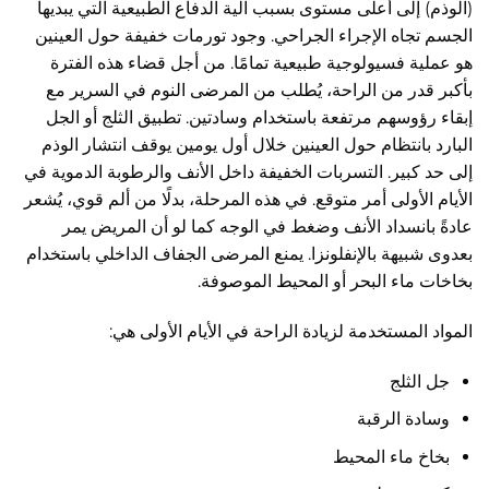
(الوذم) إلى أعلى مستوى بسبب آلية الدفاع الطبيعية التي يبديها
الجسم تجاه الإجراء الجراحي. وجود تورمات خفيفة حول العينين
هو عملية فسيولوجية طبيعية تمامًا. من أجل قضاء هذه الفترة
بأكبر قدر من الراحة، يُطلب من المرضى النوم في السرير مع
إبقاء رؤوسهم مرتفعة باستخدام وسادتين. تطبيق الثلج أو الجل
البارد بانتظام حول العينين خلال أول يومين يوقف انتشار الوذم
إلى حد كبير. التسربات الخفيفة داخل الأنف والرطوبة الدموية في
الأيام الأولى أمر متوقع. في هذه المرحلة، بدلًا من ألم قوي، يُشعر
عادةً بانسداد الأنف وضغط في الوجه كما لو أن المريض يمر
بعدوى شبيهة بالإنفلونزا. يمنع المرضى الجفاف الداخلي باستخدام
بخاخات ماء البحر أو المحيط الموصوفة.
المواد المستخدمة لزيادة الراحة في الأيام الأولى هي:
جل الثلج
وسادة الرقبة
بخاخ ماء المحيط