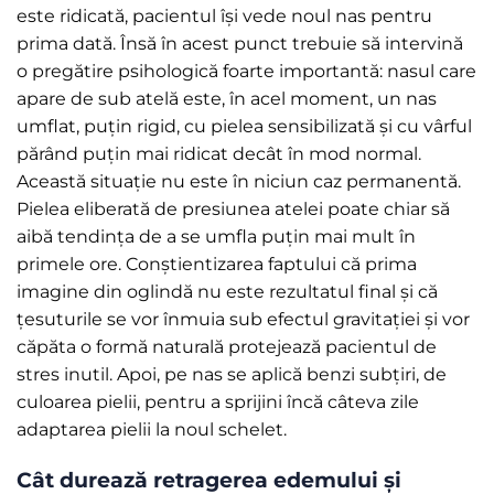
este ridicată, pacientul își vede noul nas pentru
prima dată. Însă în acest punct trebuie să intervină
o pregătire psihologică foarte importantă: nasul care
apare de sub atelă este, în acel moment, un nas
umflat, puțin rigid, cu pielea sensibilizată și cu vârful
părând puțin mai ridicat decât în mod normal.
Această situație nu este în niciun caz permanentă.
Pielea eliberată de presiunea atelei poate chiar să
aibă tendința de a se umfla puțin mai mult în
primele ore. Conștientizarea faptului că prima
imagine din oglindă nu este rezultatul final și că
țesuturile se vor înmuia sub efectul gravitației și vor
căpăta o formă naturală protejează pacientul de
stres inutil. Apoi, pe nas se aplică benzi subțiri, de
culoarea pielii, pentru a sprijini încă câteva zile
adaptarea pielii la noul schelet.
Cât durează retragerea edemului și