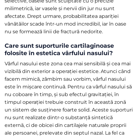
selective, oasele sunt sculptate cu o precizie
milimetrică, iar vasele și nervii din jur nu sunt
afectate. Drept urmare, probabilitatea apariției
vânătăilor scade într-un mod incredibil, iar în oase
nu se formează linii de fractură nedorite.
Care sunt suporturile cartilaginoase
folosite în estetica vârfului nasului?
Vârful nasului este zona cea mai sensibilă și cea mai
vizibilă din exterior a operației estetice. Atunci când
facem mimică, zâmbim sau vorbim, vârful nasului
este în mișcare continuă. Pentru ca vârful nasului să
nu coboare în timp, și sub efectul gravitației, în
timpul operației trebuie construit în această zonă
un sistem de susținere foarte solid. Aceste suporturi
nu sunt realizate dintr-o substanță sintetică
externă, ci de obicei din cartilajele naturale proprii
ale persoanei, prelevate din septul nazal. La fel ca