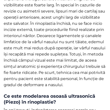
vizibilitate este foarte larg. În special în cazurile de
revizie cu asimetrii severe, lipsuri mari de cartilaj sau
operații anterioare, acest unghi larg de vizibilitate
este salvator. În rinoplastia închisă, nu se face nicio
incizie externă, toate procedurile fiind realizate prin
interiorul nărilor. Deoarece ligamentele și canalele
limfatice de la vârful nasului nu sunt tăiate, edemul
este mult mai redus după operație, iar vârful nasului
își recapătă mai repede suplețea. Totuși, în metoda
închisă câmpul vizual este mai limitat, de aceea
simțul anatomic și experiența chirurgului trebuie să
fie foarte ridicate. Pe scurt, tehnica cea mai potrivită
pentru pacient este stabilită personal, în funcție de
gradul de deformare a nasului.
Ce este modelarea osoasă ultrasonică
(Piezo) în rinoplastie?