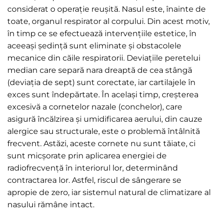
considerat o operație reușită. Nasul este, înainte de
toate, organul respirator al corpului. Din acest motiv,
în timp ce se efectuează intervențiile estetice, în
aceeași ședință sunt eliminate și obstacolele
mecanice din căile respiratorii. Deviațiile peretelui
median care separă nara dreaptă de cea stângă
(deviația de sept) sunt corectate, iar cartilajele în
exces sunt îndepărtate. În același timp, creșterea
excesivă a cornetelor nazale (conchelor), care
asigură încălzirea și umidificarea aerului, din cauze
alergice sau structurale, este o problemă întâlnită
frecvent. Astăzi, aceste cornete nu sunt tăiate, ci
sunt micșorate prin aplicarea energiei de
radiofrecvență în interiorul lor, determinând
contractarea lor. Astfel, riscul de sângerare se
apropie de zero, iar sistemul natural de climatizare al
nasului rămâne intact.