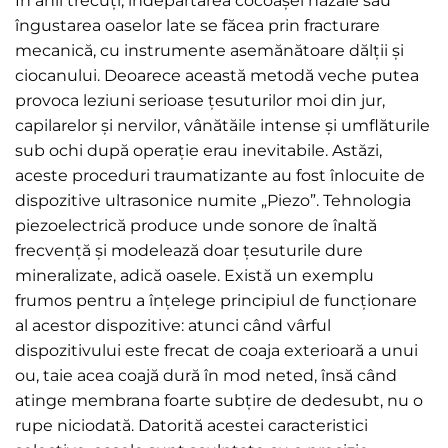
În anii trecuți, îndepărtarea cocoașei nazale sau
îngustarea oaselor late se făcea prin fracturare
mecanică, cu instrumente asemănătoare dălții și
ciocanului. Deoarece această metodă veche putea
provoca leziuni serioase țesuturilor moi din jur,
capilarelor și nervilor, vânătăile intense și umflăturile
sub ochi după operație erau inevitabile. Astăzi,
aceste proceduri traumatizante au fost înlocuite de
dispozitive ultrasonice numite „Piezo”. Tehnologia
piezoelectrică produce unde sonore de înaltă
frecvență și modelează doar țesuturile dure
mineralizate, adică oasele. Există un exemplu
frumos pentru a înțelege principiul de funcționare
al acestor dispozitive: atunci când vârful
dispozitivului este frecat de coaja exterioară a unui
ou, taie acea coajă dură în mod neted, însă când
atinge membrana foarte subțire de dedesubt, nu o
rupe niciodată. Datorită acestei caracteristici