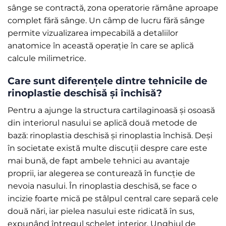
sânge se contractă, zona operatorie rămâne aproape
complet fără sânge. Un câmp de lucru fără sânge
permite vizualizarea impecabilă a detaliilor
anatomice în această operație în care se aplică
calcule milimetrice.
Care sunt diferențele dintre tehnicile de
rinoplastie deschisă și închisă?
Pentru a ajunge la structura cartilaginoasă și osoasă
din interiorul nasului se aplică două metode de
bază: rinoplastia deschisă și rinoplastia închisă. Deși
în societate există multe discuții despre care este
mai bună, de fapt ambele tehnici au avantaje
proprii, iar alegerea se conturează în funcție de
nevoia nasului. În rinoplastia deschisă, se face o
incizie foarte mică pe stâlpul central care separă cele
două nări, iar pielea nasului este ridicată în sus,
expunând întregul schelet interior. Unghiul de