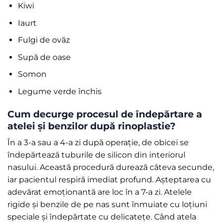
Kiwi
Iaurt
Fulgi de ovăz
Supă de oase
Somon
Legume verde închis
Cum decurge procesul de îndepărtare a
atelei și benzilor după rinoplastie?
În a 3-a sau a 4-a zi după operație, de obicei se
îndepărtează tuburile de silicon din interiorul
nasului. Această procedură durează câteva secunde,
iar pacientul respiră imediat profund. Așteptarea cu
adevărat emoționantă are loc în a 7-a zi. Atelele
rigide și benzile de pe nas sunt înmuiate cu loțiuni
speciale și îndepărtate cu delicatețe. Când atela