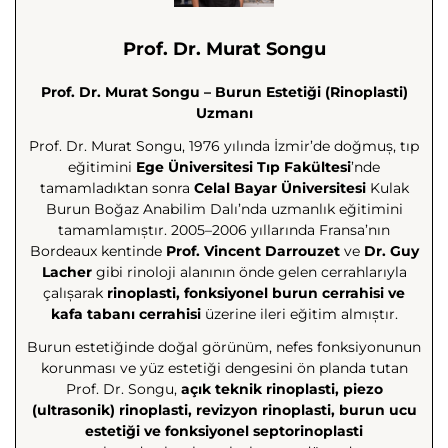
Prof. Dr. Murat Songu
Prof. Dr. Murat Songu – Burun Estetiği (Rinoplasti)
Uzmanı
Prof. Dr. Murat Songu, 1976 yılında İzmir’de doğmuş, tıp
eğitimini
Ege Üniversitesi Tıp Fakültesi
’nde
tamamladıktan sonra
Celal Bayar Üniversitesi
Kulak
Burun Boğaz Anabilim Dalı’nda uzmanlık eğitimini
tamamlamıştır. 2005–2006 yıllarında Fransa’nın
Bordeaux kentinde
Prof. Vincent Darrouzet
ve
Dr. Guy
Lacher
gibi rinoloji alanının önde gelen cerrahlarıyla
çalışarak
rinoplasti, fonksiyonel burun cerrahisi ve
kafa tabanı cerrahisi
üzerine ileri eğitim almıştır.
Burun estetiğinde doğal görünüm, nefes fonksiyonunun
korunması ve yüz estetiği dengesini ön planda tutan
Prof. Dr. Songu,
açık teknik rinoplasti, piezo
(ultrasonik) rinoplasti, revizyon rinoplasti, burun ucu
estetiği ve fonksiyonel septorinoplasti