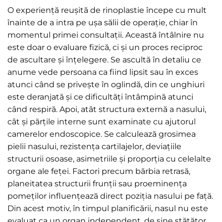
O experiență reușită de rinoplastie începe cu mult
înainte de a intra pe ușa sălii de operație, chiar în
momentul primei consultații. Această întâlnire nu
este doar o evaluare fizică, ci și un proces reciproc
de ascultare și înțelegere. Se ascultă în detaliu ce
anume vede persoana ca fiind lipsit sau în exces
atunci când se privește în oglindă, din ce unghiuri
este deranjată și ce dificultăți întâmpină atunci
când respiră. Apoi, atât structura externă a nasului,
cât și părțile interne sunt examinate cu ajutorul
camerelor endoscopice. Se calculează grosimea
pielii nasului, rezistența cartilajelor, deviațiile
structurii osoase, asimetriile și proporția cu celelalte
organe ale feței. Factori precum bărbia retrasă,
planeitatea structurii frunții sau proeminența
pomeților influențează direct poziția nasului pe față.
Din acest motiv, în timpul planificării, nasul nu este
evaluat ca un organ independent, de sine stătător,