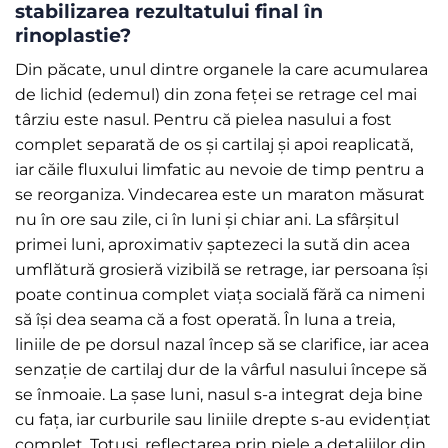
stabilizarea rezultatului final în
rinoplastie?
Din păcate, unul dintre organele la care acumularea
de lichid (edemul) din zona feței se retrage cel mai
târziu este nasul. Pentru că pielea nasului a fost
complet separată de os și cartilaj și apoi reaplicată,
iar căile fluxului limfatic au nevoie de timp pentru a
se reorganiza. Vindecarea este un maraton măsurat
nu în ore sau zile, ci în luni și chiar ani. La sfârșitul
primei luni, aproximativ șaptezeci la sută din acea
umflătură grosieră vizibilă se retrage, iar persoana își
poate continua complet viața socială fără ca nimeni
să își dea seama că a fost operată. În luna a treia,
liniile de pe dorsul nazal încep să se clarifice, iar acea
senzație de cartilaj dur de la vârful nasului începe să
se înmoaie. La șase luni, nasul s-a integrat deja bine
cu fața, iar curburile sau liniile drepte s-au evidențiat
complet. Totuși, reflectarea prin piele a detaliilor din