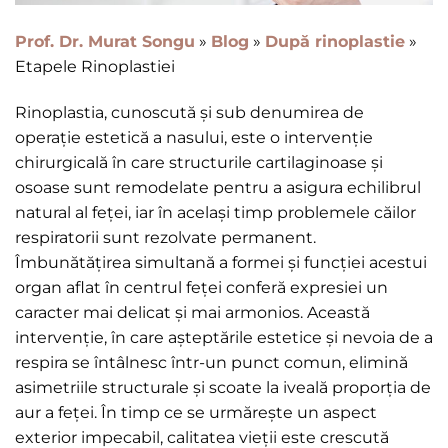
Prof. Dr. Murat Songu
»
Blog
»
După rinoplastie
»
Etapele Rinoplastiei
Rinoplastia, cunoscută și sub denumirea de
operație estetică a nasului, este o intervenție
chirurgicală în care structurile cartilaginoase și
osoase sunt remodelate pentru a asigura echilibrul
natural al feței, iar în același timp problemele căilor
respiratorii sunt rezolvate permanent.
Îmbunătățirea simultană a formei și funcției acestui
organ aflat în centrul feței conferă expresiei un
caracter mai delicat și mai armonios. Această
intervenție, în care așteptările estetice și nevoia de a
respira se întâlnesc într-un punct comun, elimină
asimetriile structurale și scoate la iveală proporția de
aur a feței. În timp ce se urmărește un aspect
exterior impecabil, calitatea vieții este crescută