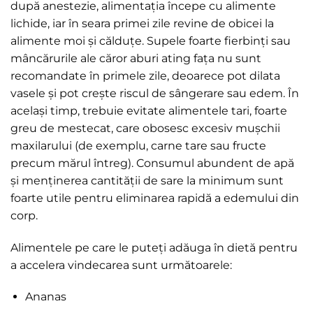
după anestezie, alimentația începe cu alimente
lichide, iar în seara primei zile revine de obicei la
alimente moi și călduțe. Supele foarte fierbinți sau
mâncărurile ale căror aburi ating fața nu sunt
recomandate în primele zile, deoarece pot dilata
vasele și pot crește riscul de sângerare sau edem. În
același timp, trebuie evitate alimentele tari, foarte
greu de mestecat, care obosesc excesiv mușchii
maxilarului (de exemplu, carne tare sau fructe
precum mărul întreg). Consumul abundent de apă
și menținerea cantității de sare la minimum sunt
foarte utile pentru eliminarea rapidă a edemului din
corp.
Alimentele pe care le puteți adăuga în dietă pentru
a accelera vindecarea sunt următoarele:
Ananas