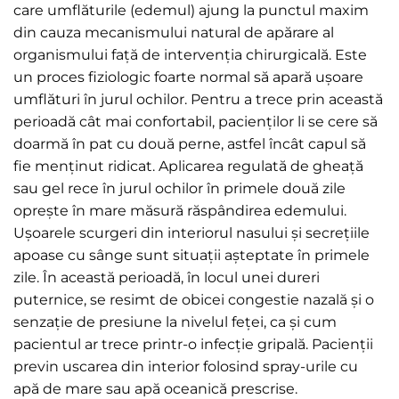
care umflăturile (edemul) ajung la punctul maxim
din cauza mecanismului natural de apărare al
organismului față de intervenția chirurgicală. Este
un proces fiziologic foarte normal să apară ușoare
umflături în jurul ochilor. Pentru a trece prin această
perioadă cât mai confortabil, pacienților li se cere să
doarmă în pat cu două perne, astfel încât capul să
fie menținut ridicat. Aplicarea regulată de gheață
sau gel rece în jurul ochilor în primele două zile
oprește în mare măsură răspândirea edemului.
Ușoarele scurgeri din interiorul nasului și secrețiile
apoase cu sânge sunt situații așteptate în primele
zile. În această perioadă, în locul unei dureri
puternice, se resimt de obicei congestie nazală și o
senzație de presiune la nivelul feței, ca și cum
pacientul ar trece printr-o infecție gripală. Pacienții
previn uscarea din interior folosind spray-urile cu
apă de mare sau apă oceanică prescrise.