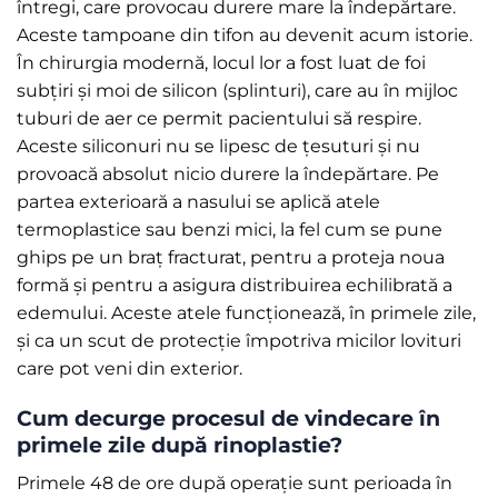
întregi, care provocau durere mare la îndepărtare.
Aceste tampoane din tifon au devenit acum istorie.
În chirurgia modernă, locul lor a fost luat de foi
subțiri și moi de silicon (splinturi), care au în mijloc
tuburi de aer ce permit pacientului să respire.
Aceste siliconuri nu se lipesc de țesuturi și nu
provoacă absolut nicio durere la îndepărtare. Pe
partea exterioară a nasului se aplică atele
termoplastice sau benzi mici, la fel cum se pune
ghips pe un braț fracturat, pentru a proteja noua
formă și pentru a asigura distribuirea echilibrată a
edemului. Aceste atele funcționează, în primele zile,
și ca un scut de protecție împotriva micilor lovituri
care pot veni din exterior.
Cum decurge procesul de vindecare în
primele zile după rinoplastie?
Primele 48 de ore după operație sunt perioada în