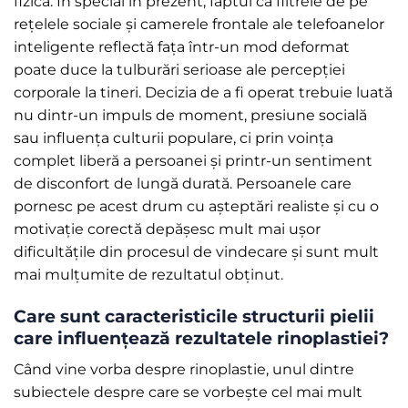
fizică. În special în prezent, faptul că filtrele de pe
rețelele sociale și camerele frontale ale telefoanelor
inteligente reflectă fața într-un mod deformat
poate duce la tulburări serioase ale percepției
corporale la tineri. Decizia de a fi operat trebuie luată
nu dintr-un impuls de moment, presiune socială
sau influența culturii populare, ci prin voința
complet liberă a persoanei și printr-un sentiment
de disconfort de lungă durată. Persoanele care
pornesc pe acest drum cu așteptări realiste și cu o
motivație corectă depășesc mult mai ușor
dificultățile din procesul de vindecare și sunt mult
mai mulțumite de rezultatul obținut.
Care sunt caracteristicile structurii pielii
care influențează rezultatele rinoplastiei?
Când vine vorba despre rinoplastie, unul dintre
subiectele despre care se vorbește cel mai mult