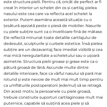
este structura pielii. Pentru că, oricât de perfect ar fi
creat în interior un schelet din os și cartilaj, pielea
nasului este cea care va reflecta acel schelet la
exterior. Putem asemăna această situație cu o
țesătură așezată peste o piesă de mobilier. Nasurile
cu piele subțire sunt ca o învelitoare fină de mătase.
Ele reflectă minunat toate detaliile cartilajului de
dedesubt, sculpturile și curbele estetice. Însă pielea
subțire are un dezavantaj; face imediat vizibilă și cea
mai mică neregularitate a scheletului sau o ușoară
asimetrie. Structura pielii groase și grase este ca o
pătură groasă de lână. Ascunde multe dintre
detaliile interioare, face ca vârful nasului să pară mai
rotund și este nevoie de mult mai mult timp pentru
ca umflăturile postoperatorii (edemul) să se retragă.
Din acest motiv, la persoanele cu piele groasă,
trebuie construite suporturi cartilaginoase mult mai
puternice, capabile să susțină acea piele și să