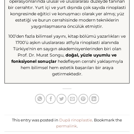
operasyonlarında ulusal ve uluslararası düzeyde tanınan
bir cerrahtır. Yurt içi ve yurt dışında çok sayıda rinoplasti
kongresinde eğitici ve konuşmacı olarak yer almış; yüz
estetiği ve burun cerrahisinde modern tekniklerin
yaygınlaşmasına öncülük etmiştir.
100’den fazla bilimsel yayını, kitap bölümü yazarlıkları ve
1700’ü aşkın uluslararası atfıyla rinoplasti alanında
Türkiye’nin en saygın akademisyenlerinden biri olan
Prof. Dr. Murat Songu,
doğal, yüzle uyumlu ve
fonksiyonel sonuçlar
hedefleyen cerrahi yaklaşımıyla
hem bilimsel hem estetik başarıları bir araya
getirmektedir.
This entry was posted in
După rinoplastie
. Bookmark the
permalink
.