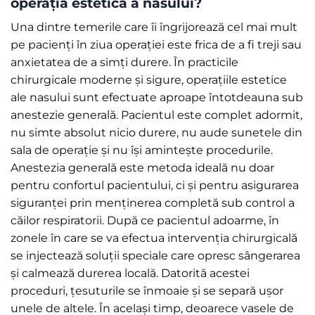
operația estetică a nasului?
Una dintre temerile care îi îngrijorează cel mai mult
pe pacienți în ziua operației este frica de a fi treji sau
anxietatea de a simți durere. În practicile
chirurgicale moderne și sigure, operațiile estetice
ale nasului sunt efectuate aproape întotdeauna sub
anestezie generală. Pacientul este complet adormit,
nu simte absolut nicio durere, nu aude sunetele din
sala de operație și nu își amintește procedurile.
Anestezia generală este metoda ideală nu doar
pentru confortul pacientului, ci și pentru asigurarea
siguranței prin menținerea completă sub control a
căilor respiratorii. După ce pacientul adoarme, în
zonele în care se va efectua intervenția chirurgicală
se injectează soluții speciale care opresc sângerarea
și calmează durerea locală. Datorită acestei
proceduri, țesuturile se înmoaie și se separă ușor
unele de altele. În același timp, deoarece vasele de