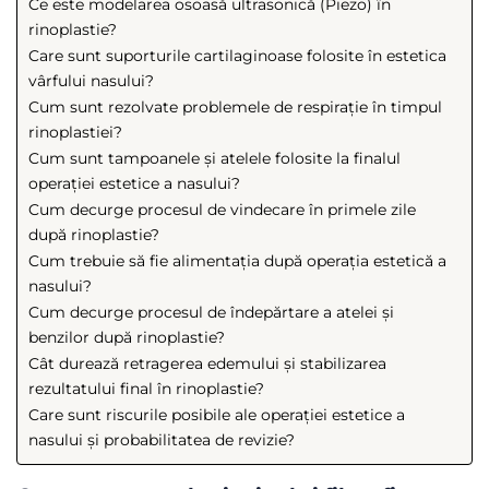
Ce este modelarea osoasă ultrasonică (Piezo) în
rinoplastie?
Care sunt suporturile cartilaginoase folosite în estetica
vârfului nasului?
Cum sunt rezolvate problemele de respirație în timpul
rinoplastiei?
Cum sunt tampoanele și atelele folosite la finalul
operației estetice a nasului?
Cum decurge procesul de vindecare în primele zile
după rinoplastie?
Cum trebuie să fie alimentația după operația estetică a
nasului?
Cum decurge procesul de îndepărtare a atelei și
benzilor după rinoplastie?
Cât durează retragerea edemului și stabilizarea
rezultatului final în rinoplastie?
Care sunt riscurile posibile ale operației estetice a
nasului și probabilitatea de revizie?