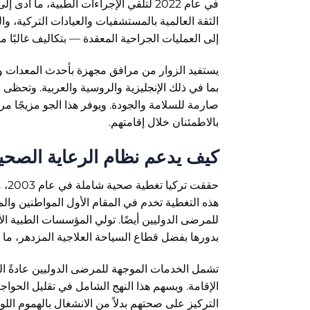
في عام 2022 لتلقي الإجراءات الطبية، ما
الثقة العالمية بالمستشفيات والعيادات التركية، وا
إلى العمليات الجراحية المعقدة — بتكاليف غالبًا ما
يستفيد الزوار من مرافق مجهزة بأحدث المعدات و
بما في ذلك الإنجليزية والروسية والعربية. وتحظى ا
صارمة للسلامة والجودة. ويوفر هذا الجو مزيجًا مر
بالاطمئنان خلال إقامتهم.
كيف يدعم نظام الرعاية الصحي
حقق
هذه التغطية تخدم في المقام الأول المواطنين وال
للمرضى الدوليين أيضًا. تولي المؤسسات الطبية الأو
بدورها بفضل قطاع السياحة العلاجية المزدهر، ما يضع تركيا ضمن أفضل 10
تشمل الخدمات الموجهة للمرضى الدوليين عادةً ال
الإقامة. ويسهم هذا النهج الشامل في تقليل الحواجز 
التركيز على صحتهم بدلاً من الانشغال بالهموم اللو