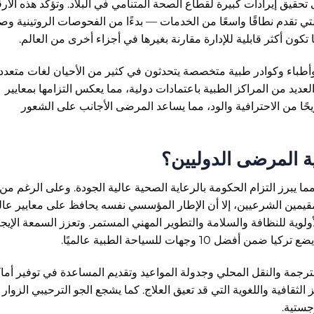
 أدى إلى تحقيق إيرادات كبيرة لقطاع الصحة المتنامي في البلاد. وتؤكد هذه الأر
لتي تقدم نطاقًا واسعًا من الخدمات — بدءًا من الفحوصات الروتينية وصول
 تكون أكثر قابلية للإدارة مقارنة بغيرها في أجزاء أخرى من العالم.
أطباء وكوادر طبية متخصصة يتحدثون في كثير من الأحيان لغات متعدد
لعديد من المراكز الطبية باعتمادات دولية، مما يعكس التزامها بمعايير
يحًا من الاحترافية والود، مما يساعد المرضى الأجانب على الشعور
ة المرضى الدوليين؟
ت تركيا تغطية صحية شاملة في عام 2003، مما يبرز التزام الحكومة بالرعاية الصحية عالية الجودة. وعلى الرغم م
مقيمين الشرعيين، إلا أن الإطار المؤسسي نفسه يحافظ على معايير عال
لوية للنظافة والسلامة والتطوير المهني المستمر. وتعزز السمعة الإيجا
 وجهات للسياحة الطبية عالميًا.
ترجمة والنقل المحلي وجدولة المواعيد وتقديم المساعدة في توفير أما
الثقافية واللغوية التي قد تعيق العلاج. كما يشجع الجو الترحيبي الزوار
جستية.