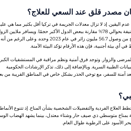
ان مصدر قلق عند السعي للعلاج؟
 اليقين. إذ لا تزال معدلات الجريمة في تركيا أقل بكثير مما هي علي
في العديد من الدول الغربية، حيث تقل الجرائم العنيفة بحوالي 78% مقارنة ببعض الدول الأكبر حجمًا. ويسافر ملايين الز
إلى تركيا كل عام دون مواجهة مشكلات، كما يتضح من وصول 56.7 مليون زائر في عام 2023 وحده. وعلى الر
 أي بيئة أجنبية، فإن هذه الأرقام تؤكد البيئة الآمنة.
المرضى والزوار. وتوجد فرق أمنية ونظم مراقبة في المستشفيات الكبر
نات الطبية السرية. وبالإضافة إلى ذلك، تذكر الإرشادات الحكومية
عد آمنة للسفر، مع توخي الحذر بشكل خاص في المناطق القريبة من ب
بي؟
ط العلاج الفردية والتفضيلات الشخصية بشأن المناخ. إذ تتنوع الأنماط
غربية بمناخ متوسطي ذي صيف حار وشتاء معتدل، بينما يشهد الهضاب الو
حر الأسود على الرطوبة طوال العام.