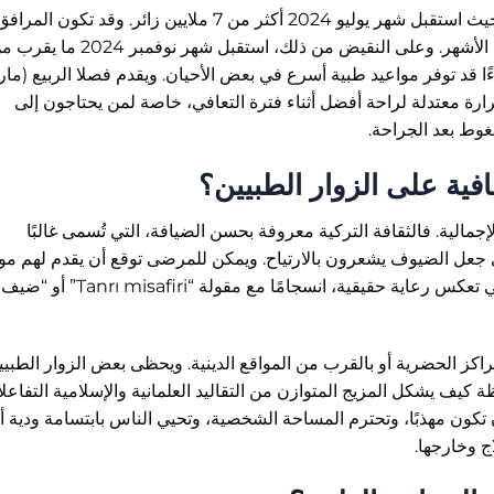
غالبًا ما يبلغ عدد السياح ذروته في فصل الصيف، حيث استقبل شهر يوليو 2024 أكثر من 7 ملايين زائر. وقد ت
المناطق الساحلية الشهيرة أكثر ازدحامًا خلال هذه الأشهر. وعلى النقيض من ذلك، استقبل شهر نوفمبر 24
دوءًا قد توفر مواعيد طبية أسرع في بعض الأحيان. ويقدم فصلا الربيع (م
ارة معتدلة لراحة أفضل أثناء فترة التعافي، خاصة لمن يحتاجون إلى
وط بعد الجراحة.
قافية على الزوار الطبيين؟
إجمالية. فالثقافة التركية معروفة بحسن الضيافة، التي تُسمى غالبًا
ي جعل الضيوف يشعرون بالارتياح. ويمكن للمرضى توقع أن يقدم لهم م
المستشفى الشاي أو بعض المبادرات البسيطة التي تعكس رعاية حقيقية، انسجامًا مع مقولة “Tanrı misafiri” أو “ضيف
راكز الحضرية أو بالقرب من المواقع الدينية. ويحظى بعض الزوار الطبيي
كيف يشكل المزيج المتوازن من التقاليد العلمانية والإسلامية التفاعل
ن تكون مهذبًا، وتحترم المساحة الشخصية، وتحيي الناس بابتسامة ودية أ
ج وخارجها.