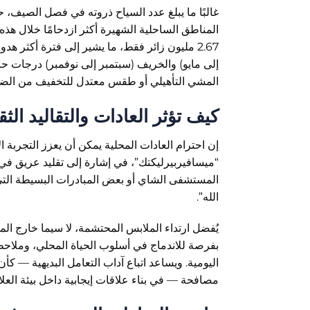
2.67 مليون زائر فقط، ما يشير إلى فترة أكثر ه
إلى مايو) والخريف (سبتمبر إلى نوفمبر) درجات حر
المشي التأهيلي أو طقس معتدل للتخفيف من الضغ
كيف تؤثر العادات والتقاليد الث
إن احترام العادات المحلية يمكن أن يعزز التجربة ال
“ميسافيربيرليكتك”، في إشارة إلى تقليد عريق ف
الله”.
يُفضل ارتداء الملابس المحتشمة، لا سيما خارج الم
بفرصة للاندماج في أسلوب الحياة المحلي، وملاحظة 
اليومية. ويساعد اتباع آداب التعامل البديهية — كأ
مصافحة — في بناء علاقات إيجابية داخل بيئة العلا