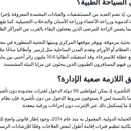
السياحة الطبية؟
يين، إذ تضم العديد من المستشفيات والعيادات المعتمدة المعروفة بإجرا
لدموية وزراعة الأعضاء وزراعة الأسنان والتدخلات التجميلية. كما تقع
ا يضمن الراحة للمرضى الذين يفضلون البقاء بالقرب من المراكز الطب
حثية مرموقة. ويوفر موقعها المركزي وبنيتها التحتية المتطورة في مج
لعظام أو الأورام. وتقدم المدن الساحلية مثل إزمير وأنطاليا مناخًا ملائ
للمرضى الذين يجمعون بين العلاج وفترة النقاهة مع عطلة للاسترخاء. وقد استقبلت أنطاليا 16.6 مليون زائر أجنبي بين
 اللازمة صعبة الإدارة؟
غالبًا ما يبدأ السفر إلى تركيا بالتحقق من متطلبات التأشيرة. إذ يمكن لمواطني 95 دولة الدخول لفترات محدودة دو
30 إلى 90 يومًا ضمن فترة 180 يومًا. أما بالنسبة لمن لا يستوفون شروط الدخول من دون تأشيرة، فإن نظام
وبمجرد الوصول إلى تركيا، يضمن قانون الأجانب والحماية الدولية، المعمول به منذ عام 2014، وجود إطار قان
إمكانية تنظيم فترات إقامة أطول لبعض العلاجات وفقًا للإرشادات الرسم