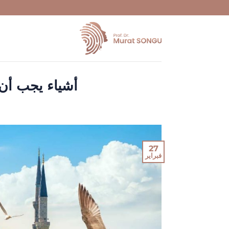
تخطي
للمحتوى
أشياء يجب أن 
27
فبراير