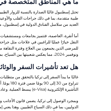
ما هي المناطق المتخصصة في 
تحتل إسطنبول غالبًا الصدارة بالنسبة للزوار الطب
طبية متقدمة، بما في ذلك جراحات القلب والأوعية ا
العديد من سلاسل الفنادق الدولية في إسطنبول، مم
أما أنقرة، العاصمة، فتتميز بجامعات ومستشفيات ب
النقل خيارًا عمليًا للراغبين في علاجات مثل جراحة ا
ونوفمبر 2024، مما يعكس شعبيتها بين السياح، بمن فيهم المسافرون الطبيون الذين يبحثون عن مزايا البيئة المشمسة.
هل تعد تأشيرات السفر والوثائق
تتراوح من 
التأشيرة الإلكترونية (e-Visa) يبسط العملية. وعادةً ما يُستكمل ذلك عبر الإنترنت دون إجراءات ورقية معقدة.
الدوليين، بما في ذلك السياح الطبيين. وهذا يعني 