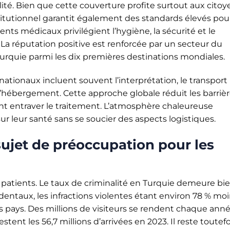
ité. Bien que cette couverture profite surtout aux citoy
titutionnel garantit également des standards élevés pour
nts médicaux privilégient l’hygiène, la sécurité et le
a réputation positive est renforcée par un secteur du
 Turquie parmi les dix premières destinations mondiales.
nationaux incluent souvent l’interprétation, le transport
 à l’hébergement. Cette approche globale réduit les barriè
ient entraver le traitement. L’atmosphère chaleureuse
ur leur santé sans se soucier des aspects logistiques.
 sujet de préoccupation pour les
 patients. Le taux de criminalité en Turquie demeure bi
dentaux, les infractions violentes étant environ 78 % mo
s pays. Des millions de visiteurs se rendent chaque ann
ent les 56,7 millions d’arrivées en 2023. Il reste toutefo