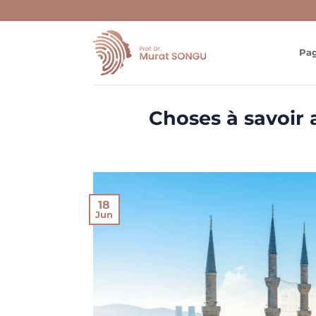
Skip
to
content
Pag
Choses à savoir
18
Jun