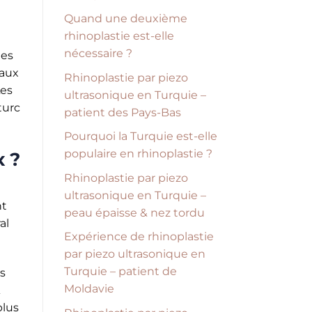
Quand une deuxième
rhinoplastie est-elle
nécessaire ?
des
paux
Rhinoplastie par piezo
Les
ultrasonique en Turquie –
turc
patient des Pays-Bas
Pourquoi la Turquie est-elle
populaire en rhinoplastie ?
x ?
Rhinoplastie par piezo
ultrasonique en Turquie –
nt
peau épaisse & nez tordu
al
Expérience de rhinoplastie
par piezo ultrasonique en
Turquie – patient de
es
Moldavie
plus