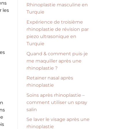
ens
Rhinoplastie masculine en
 les
Turquie
Expérience de troisième
rhinoplastie de révision par
piezo ultrasonique en
Turquie
res
Quand & comment puis-je
me maquiller après une
rhinoplastie ?
Retainer nasal après
rhinoplastie
Soins après rhinoplastie –
comment utiliser un spray
en
salin
ins
ée
Se laver le visage après une
is
rhinoplastie