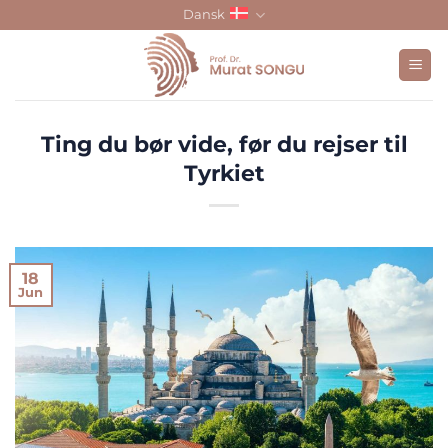
Skip
Dansk
to
content
Ting du bør vide, før du rejser til
Tyrkiet
18
Jun