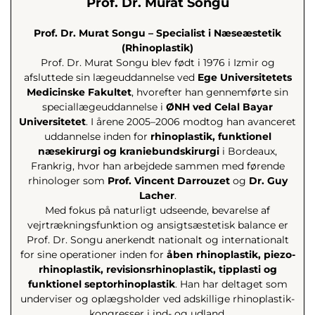
Prof. Dr. Murat Songu
Prof. Dr. Murat Songu – Specialist i Næseæstetik
(Rhinoplastik)
Prof. Dr. Murat Songu blev født i 1976 i Izmir og
afsluttede sin lægeuddannelse ved
Ege Universitetets
Medicinske Fakultet
, hvorefter han gennemførte sin
speciallægeuddannelse i
ØNH ved Celal Bayar
Universitetet
. I årene 2005–2006 modtog han avanceret
uddannelse inden for
rhinoplastik, funktionel
næsekirurgi og kraniebundskirurgi
i Bordeaux,
Frankrig, hvor han arbejdede sammen med førende
rhinologer som
Prof. Vincent Darrouzet
og
Dr. Guy
Lacher
.
Med fokus på naturligt udseende, bevarelse af
vejrtrækningsfunktion og ansigtsæstetisk balance er
Prof. Dr. Songu anerkendt nationalt og internationalt
for sine operationer inden for
åben rhinoplastik, piezo-
rhinoplastik, revisionsrhinoplastik, tipplasti og
funktionel septorhinoplastik
. Han har deltaget som
underviser og oplægsholder ved adskillige rhinoplastik-
kongresser i ind- og udland.