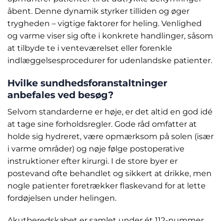
åbent. Denne dynamik styrker tilliden og øger
trygheden – vigtige faktorer for heling. Venlighed
og varme viser sig ofte i konkrete handlinger, såsom
at tilbyde te i venteværelset eller forenkle
indlæggelsesprocedurer for udenlandske patienter.
Hvilke sundhedsforanstaltninger
anbefales ved besøg?
Selvom standarderne er høje, er det altid en god idé
at tage sine forholdsregler. Gode råd omfatter at
holde sig hydreret, være opmærksom på solen (især
i varme områder) og nøje følge postoperative
instruktioner efter kirurgi. I de store byer er
postevand ofte behandlet og sikkert at drikke, men
nogle patienter foretrækker flaskevand for at lette
fordøjelsen under helingen.
Akutberedskabet er samlet under ét 112-nummer,