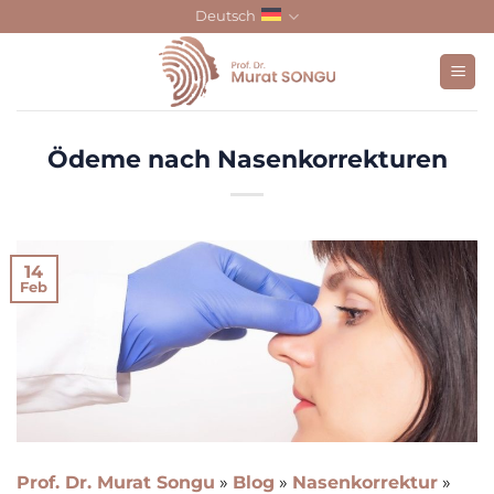
Skip
Deutsch
to
content
Ödeme nach Nasenkorrekturen
14
Feb
Prof. Dr. Murat Songu
»
Blog
»
Nasenkorrektur
»