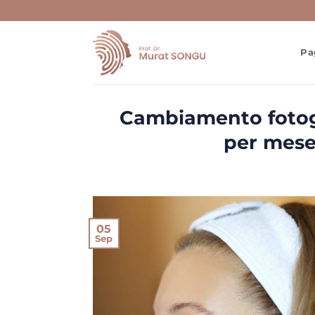
Skip
to
content
Pa
Cambiamento fotogr
per mese
05
Sep