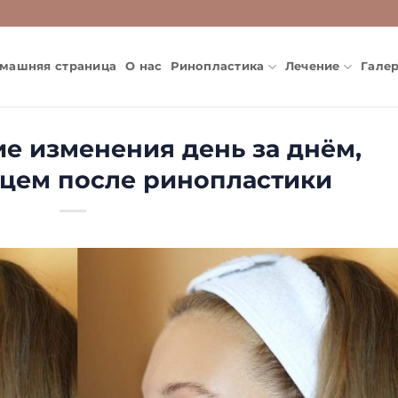
машняя страница
О нас
Ринопластика
Лечение
Гале
е изменения день за днём,
яцем после ринопластики