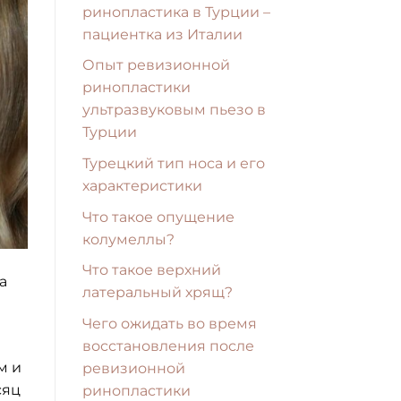
ринопластика в Турции –
пациентка из Италии
Опыт ревизионной
ринопластики
ультразвуковым пьезо в
Турции
Турецкий тип носа и его
характеристики
Что такое опущение
колумеллы?
Что такое верхний
а
латеральный хрящ?
Чего ожидать во время
восстановления после
м и
ревизионной
сяц
ринопластики