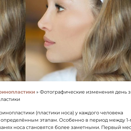
ринопластики
»
Фотографические изменения день з
пластики
ринопластики (пластики носа) у каждого человека
о определённым этапам. Особенно в период между 1-
канях носа становятся более заметными. Первый ме