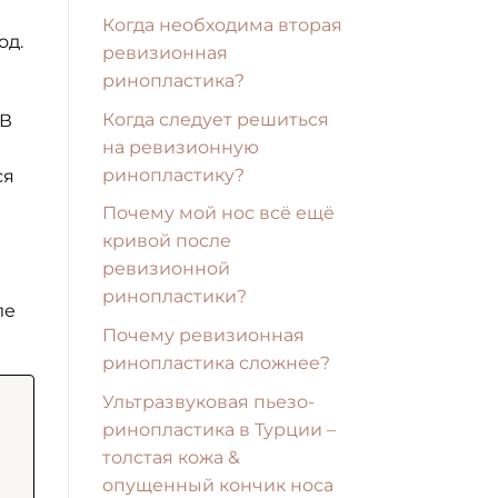
Когда необходима вторая
од.
ревизионная
ринопластика?
Когда следует решиться
 В
на ревизионную
ринопластику?
ся
Почему мой нос всё ещё
кривой после
ревизионной
ринопластики?
ле
Почему ревизионная
ринопластика сложнее?
Ультразвуковая пьезо-
ринопластика в Турции –
толстая кожа &
опущенный кончик носа