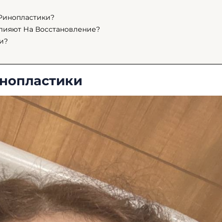
Ринопластики?
Влияют На Восстановление?
и?
нопластики