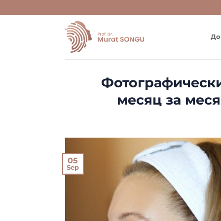
Skip
to
content
До
Фотографически
месяц за мес
05
Sep