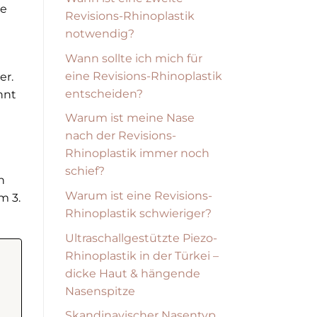
ie
Revisions-Rhinoplastik
notwendig?
Wann sollte ich mich für
eine Revisions-Rhinoplastik
er.
entscheiden?
nnt
Warum ist meine Nase
nach der Revisions-
Rhinoplastik immer noch
schief?
n
Warum ist eine Revisions-
m 3.
Rhinoplastik schwieriger?
Ultraschallgestützte Piezo-
Rhinoplastik in der Türkei –
dicke Haut & hängende
Nasenspitze
Skandinavischer Nasentyp