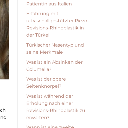
Patientin aus Italien
Erfahrung mit
ultraschallgestützter Piezo-
Revisions-Rhinoplastik in
der Türkei
Türkischer Nasentyp und
seine Merkmale
Was ist ein Absinken der
Columella?
Was ist der obere
Seitenknorpel?
Was ist während der
Erholung nach einer
ich
Revisions-Rhinoplastik zu
und
erwarten?
Wann ist eine zweite