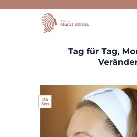
Skip
to
content
Tag für Tag, Mo
Verände
24
Sep