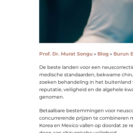
Prof. Dr. Murat Songu
»
Blog
»
Burun E
De beste landen voor een neuscorrecti
medische standaarden, bekwame chirur
zoeken behandeling in het buitenland vo
reputatie, veiligheid en de algehele k
genomen.
Betaalbare bestemmingen voor neuscorr
concurrerende prijzen te combineren met
Korea en Mexico vallen op doordat ze r
doen aan chirurgische veiligheid.