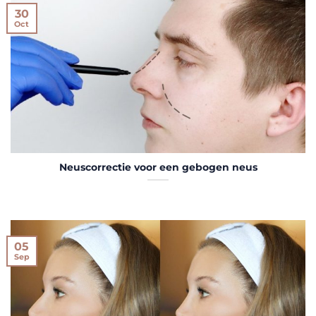
30
Oct
Neuscorrectie voor een gebogen neus
05
Sep