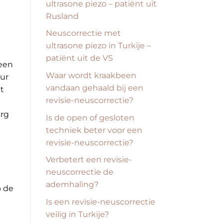
ultrasone piezo – patiënt uit
Rusland
Neuscorrectie met
ultrasone piezo in Turkije –
patiënt uit de VS
 een
Waar wordt kraakbeen
uur
vandaan gehaald bij een
t
revisie-neuscorrectie?
urg
Is de open of gesloten
techniek beter voor een
revisie-neuscorrectie?
Verbetert een revisie-
neuscorrectie de
ademhaling?
p de
Is een revisie-neuscorrectie
veilig in Turkije?