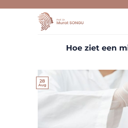
Skip
to
content
Hoe ziet een m
28
Aug