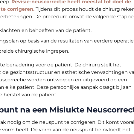
reep.
Revisie-neuscorrectie heeft meestal tot doel de
te corrigeren.
Tijdens dit proces houdt de chirurg reke
 verbeteringen. De procedure omvat de volgende stappe
 klachten en behoeften van de patiënt.
ngsplan op basis van de resultaten van eerdere operatie
breide chirurgische ingrepen.
e benadering voor de patiënt. De chirurg stelt het
 de gezichtsstructuur en esthetische verwachtingen v
-neuscorrectie worden ontworpen en uitgevoerd op een
an elke patiënt. Deze persoonlijke aanpak draagt bij aan
e herstel van de patiënt.
punt na een Mislukte Neuscorrec
aak nodig om de neuspunt te corrigeren. Dit komt voora
 vorm heeft. De vorm van de neuspunt beïnvloedt het