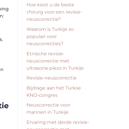
Hoe kiest u de beste
ning
chirurg voor een revisie-
n:
neuscorrectie?
Waarom is Turkije zo
populair voor
s.
neuscorrecties?
Etnische revisie-
neuscorrectie met
ultrasone piezo in Turkije
an
Revisie-neuscorrectie
Bijdrage aan het Turkse
KNO-congres
tie
Neuscorrectie voor
mannen in Turkije
l
Ervaring met derde revisie-