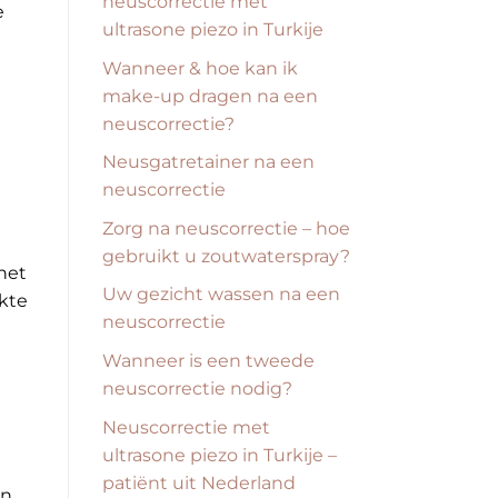
neuscorrectie met
e
ultrasone piezo in Turkije
e
Wanneer & hoe kan ik
make-up dragen na een
neuscorrectie?
Neusgatretainer na een
neuscorrectie
Zorg na neuscorrectie – hoe
gebruikt u zoutwaterspray?
het
Uw gezicht wassen na een
kte
neuscorrectie
Wanneer is een tweede
neuscorrectie nodig?
n
Neuscorrectie met
ultrasone piezo in Turkije –
patiënt uit Nederland
en