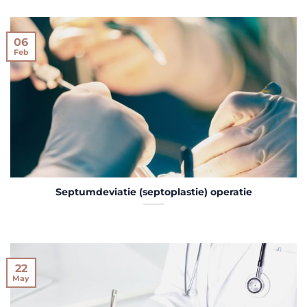
06
Feb
Septumdeviatie (septoplastie) operatie
22
May