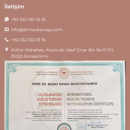
İletişim
+90 532 130 03 16
info@drmuratsongu.com
+90 532 130 03 16
Kültür Mahallesi, Alsancak, Vasıf Çınar Blv No:11 D:1,
35220 Konak/İzmir