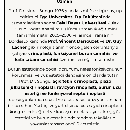
Uzmanı
Prof. Dr. Murat Songu, 1976 yılında İzmir’de doğmuş, tıp
eğitimini
Ege Üniversitesi Tıp Fakültesi
’nde
tamamladıktan sonra
Celal Bayar Üniversitesi
Kulak
Burun Boğaz Anabilim Dalı’nda uzmanlık eğitimini
tamamlamıştır. 2005–2006 yıllarında Fransa’nın
Bordeaux kentinde
Prof. Vincent Darrouzet
ve
Dr. Guy
Lacher
gibi rinoloji alanının önde gelen cerrahlarıyla
çalışarak
rinoplasti, fonksiyonel burun cerrahisi ve
kafa tabanı cerrahisi
üzerine ileri eğitim almıştır.
Burun estetiğinde doğal görünüm, nefes fonksiyonunun
korunması ve yüz estetiği dengesini ön planda tutan
Prof. Dr. Songu,
açık teknik rinoplasti, piezo
(ultrasonik) rinoplasti, revizyon rinoplasti, burun ucu
estetiği ve fonksiyonel septorinoplasti
operasyonlarında ulusal ve uluslararası düzeyde tanınan
bir cerrahtır. Yurt içi ve yurt dışında çok sayıda rinoplasti
kongresinde eğitici ve konuşmacı olarak yer almış; yüz
estetiği ve burun cerrahisinde modern tekniklerin
yaygınlaşmasına öncülük etmiştir.