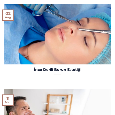
02
Aug
İnce Derili Burun Estetiği
11
Mar