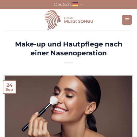
Skip
Deutsch
to
content
Make-up und Hautpflege nach
einer Nasenoperation
24
Sep