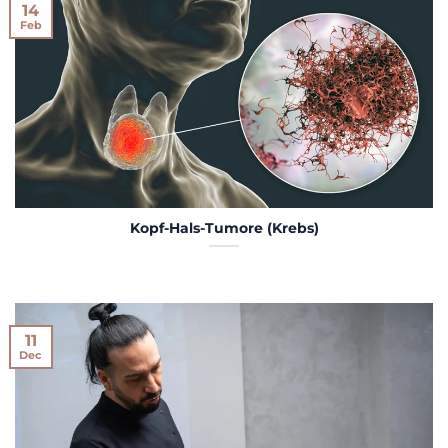
14
Feb
Kopf-Hals-Tumore (Krebs)
11
Dec