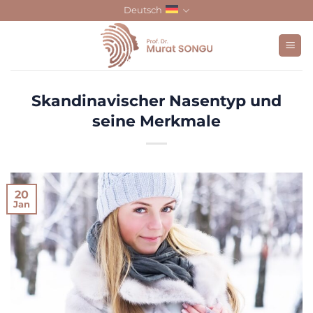
Skip
Deutsch
to
content
Skandinavischer Nasentyp und
seine Merkmale
20
Jan