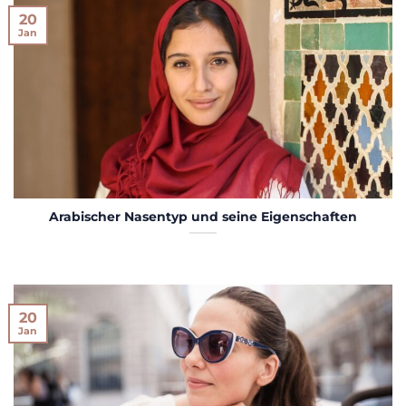
20
Jan
Arabischer Nasentyp und seine Eigenschaften
20
Jan