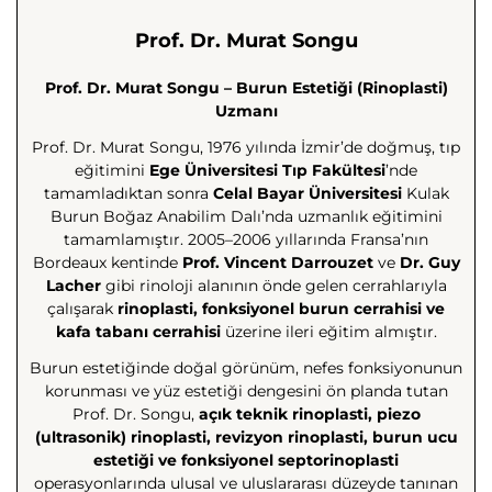
Prof. Dr. Murat Songu
Prof. Dr. Murat Songu – Burun Estetiği (Rinoplasti)
Uzmanı
Prof. Dr. Murat Songu, 1976 yılında İzmir’de doğmuş, tıp
eğitimini
Ege Üniversitesi Tıp Fakültesi
’nde
tamamladıktan sonra
Celal Bayar Üniversitesi
Kulak
Burun Boğaz Anabilim Dalı’nda uzmanlık eğitimini
tamamlamıştır. 2005–2006 yıllarında Fransa’nın
Bordeaux kentinde
Prof. Vincent Darrouzet
ve
Dr. Guy
Lacher
gibi rinoloji alanının önde gelen cerrahlarıyla
çalışarak
rinoplasti, fonksiyonel burun cerrahisi ve
kafa tabanı cerrahisi
üzerine ileri eğitim almıştır.
Burun estetiğinde doğal görünüm, nefes fonksiyonunun
korunması ve yüz estetiği dengesini ön planda tutan
Prof. Dr. Songu,
açık teknik rinoplasti, piezo
(ultrasonik) rinoplasti, revizyon rinoplasti, burun ucu
estetiği ve fonksiyonel septorinoplasti
operasyonlarında ulusal ve uluslararası düzeyde tanınan