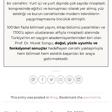
bir cerrahtır. Yurt içi ve yurt dışında çok sayıda rinoplasti
kongresinde eğitici ve konuşmacı olarak yer almış; yüz
estetiği ve burun cerrahisinde modern tekniklerin
yaygınlaşmasına öncülük etmiştir.
100’den fazla bilimsel yayını, kitap bölümü yazarlıkları ve
1700’ü aşkın uluslararası atfıyla rinoplasti alanında
Türkiye’nin en saygın akademisyenlerinden biri olan
Prof. Dr. Murat Songu,
doğal, yüzle uyumlu ve
fonksiyonel sonuçlar
hedefleyen cerrahi yaklaşımıyla
hem bilimsel hem estetik başarıları bir araya
getirmektedir.
This entry was posted in
Blog
. Bookmark the
permalink
.