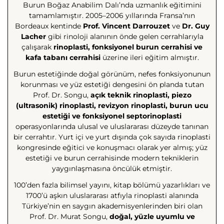
Burun Boğaz Anabilim Dalı’nda uzmanlık eğitimini
tamamlamıştır. 2005–2006 yıllarında Fransa’nın
Bordeaux kentinde
Prof. Vincent Darrouzet
ve
Dr. Guy
Lacher
gibi rinoloji alanının önde gelen cerrahlarıyla
çalışarak
rinoplasti, fonksiyonel burun cerrahisi ve
kafa tabanı cerrahisi
üzerine ileri eğitim almıştır.
Burun estetiğinde doğal görünüm, nefes fonksiyonunun
korunması ve yüz estetiği dengesini ön planda tutan
Prof. Dr. Songu,
açık teknik rinoplasti, piezo
(ultrasonik) rinoplasti, revizyon rinoplasti, burun ucu
estetiği ve fonksiyonel septorinoplasti
operasyonlarında ulusal ve uluslararası düzeyde tanınan
bir cerrahtır. Yurt içi ve yurt dışında çok sayıda rinoplasti
kongresinde eğitici ve konuşmacı olarak yer almış; yüz
estetiği ve burun cerrahisinde modern tekniklerin
yaygınlaşmasına öncülük etmiştir.
100’den fazla bilimsel yayını, kitap bölümü yazarlıkları ve
1700’ü aşkın uluslararası atfıyla rinoplasti alanında
Türkiye’nin en saygın akademisyenlerinden biri olan
Prof. Dr. Murat Songu,
doğal, yüzle uyumlu ve