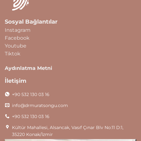
Sosyal Bağlantılar
Instagram
Facebook
Youtube
Tiktok
Aydınlatma Metni
İletişim
+90 532 130 03 16
info@drmuratsongu.com
+90 532 130 03 16
Kültür Mahallesi, Alsancak, Vasıf Çınar Blv No:11 D:1,
35220 Konak/İzmir