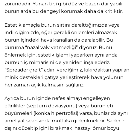
zorundadır. Yunan tipi gibi düz ve bazen dar yapılı
burunlarda bu dengeyi korumak daha da kritiktir.
Estetik amaçla burun sırtını daralttığımızda veya
indirdiğimizde, eğer gerekli önlemleri almazsak
burun içindeki hava kanalları da daralabilir. Bu
duruma “nazal valv yetmezliği” diyoruz. Bunu
önlemek için, estetik işlemi yaparken aynı anda
burnun iç mimarisini de yeniden inşa ederiz.
“Spreader greft” adını verdiğimiz, kıkırdaktan yapılan
minik destekleri çatıya yerleştirerek hava yolunun
her zaman açık kalmasını sağlarız.
Ayrıca burun içinde nefes almayı engelleyen
eğrilikler (septum deviasyonu) veya burun eti
büyümeleri (konka hipertrofisi) varsa, bunlar da aynı
ameliyat seansında mutlaka giderilmelidir. Sadece
dışını düzeltip içini bırakmak, hastayı ömür boyu