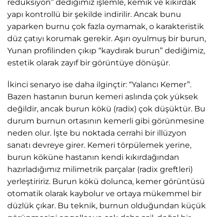
redüksiyon” dediğimiz işlemle, kemik ve kıkırdak
yapı kontrollü bir şekilde indirilir. Ancak bunu
yaparken burnu çok fazla oymamak, o karakteristik
düz çatıyı korumak gerekir. Aşırı oyulmuş bir burun,
Yunan profilinden çıkıp “kaydırak burun” dediğimiz,
estetik olarak zayıf bir görüntüye dönüşür.
İkinci senaryo ise daha ilginçtir: “Yalancı Kemer”.
Bazen hastanın burun kemeri aslında çok yüksek
değildir, ancak burun kökü (radix) çok düşüktür. Bu
durum burnun ortasının kemerli gibi görünmesine
neden olur. İşte bu noktada cerrahi bir illüzyon
sanatı devreye girer. Kemeri törpülemek yerine,
burun köküne hastanın kendi kıkırdağından
hazırladığımız milimetrik parçalar (radix greftleri)
yerleştiririz. Burun kökü dolunca, kemer görüntüsü
otomatik olarak kaybolur ve ortaya mükemmel bir
düzlük çıkar. Bu teknik, burnun olduğundan küçük