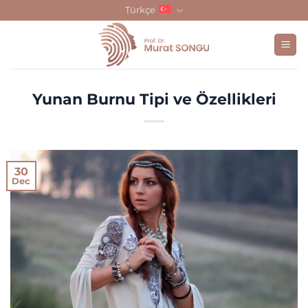
Skip
Türkçe
to
content
Yunan Burnu Tipi ve Özellikleri
30
Dec