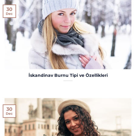
30
Dec
İskandinav Burnu Tipi ve Özellikleri
30
Dec