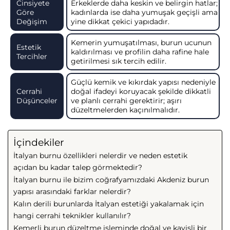
Cinsiyete
Erkeklerde daha keskin ve belirgin hatlar;
Göre
kadınlarda ise daha yumuşak geçişli ama
Değişim
yine dikkat çekici yapıdadır.
Kemerin yumuşatılması, burun ucunun
Estetik
kaldırılması ve profilin daha rafine hale
Tercihler
getirilmesi sık tercih edilir.
Güçlü kemik ve kıkırdak yapısı nedeniyle
Cerrahi
doğal ifadeyi koruyacak şekilde dikkatli
Düşünceler
ve planlı cerrahi gerektirir; aşırı
düzeltmelerden kaçınılmalıdır.
İçindekiler
İtalyan burnu özellikleri nelerdir ve neden estetik
açıdan bu kadar talep görmektedir?
İtalyan burnu ile bizim coğrafyamızdaki Akdeniz burun
yapısı arasındaki farklar nelerdir?
Kalın derili burunlarda İtalyan estetiği yakalamak için
hangi cerrahi teknikler kullanılır?
Kemerli burun düzeltme işleminde doğal ve kavisli bir