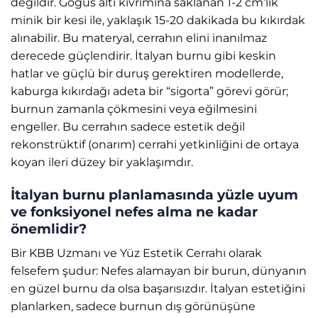
değildir. Göğüs altı kıvrımına saklanan 1-2 cm’lik
minik bir kesi ile, yaklaşık 15-20 dakikada bu kıkırdak
alınabilir. Bu materyal, cerrahın elini inanılmaz
derecede güçlendirir. İtalyan burnu gibi keskin
hatlar ve güçlü bir duruş gerektiren modellerde,
kaburga kıkırdağı adeta bir “sigorta” görevi görür;
burnun zamanla çökmesini veya eğilmesini
engeller. Bu cerrahın sadece estetik değil
rekonstrüktif (onarım) cerrahi yetkinliğini de ortaya
koyan ileri düzey bir yaklaşımdır.
İtalyan burnu planlamasında yüzle uyum
ve fonksiyonel nefes alma ne kadar
önemlidir?
Bir KBB Uzmanı ve Yüz Estetik Cerrahı olarak
felsefem şudur: Nefes alamayan bir burun, dünyanın
en güzel burnu da olsa başarısızdır. İtalyan estetiğini
planlarken, sadece burnun dış görünüşüne