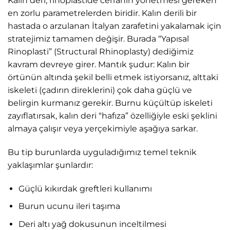
Kalın deri, rinoplastide cerrahın yönetmesi gereken
en zorlu parametrelerden biridir. Kalın derili bir
hastada o arzulanan İtalyan zarafetini yakalamak için
stratejimiz tamamen değişir. Burada “Yapısal
Rinoplasti” (Structural Rhinoplasty) dediğimiz
kavram devreye girer. Mantık şudur: Kalın bir
örtünün altında şekil belli etmek istiyorsanız, alttaki
iskeleti (çadırın direklerini) çok daha güçlü ve
belirgin kurmanız gerekir. Burnu küçültüp iskeleti
zayıflatırsak, kalın deri “hafıza” özelliğiyle eski şeklini
almaya çalışır veya yerçekimiyle aşağıya sarkar.
Bu tip burunlarda uyguladığımız temel teknik
yaklaşımlar şunlardır:
Güçlü kıkırdak greftleri kullanımı
Burun ucunu ileri taşıma
Deri altı yağ dokusunun inceltilmesi