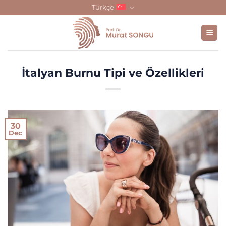
Skip
Türkçe
to
content
İtalyan Burnu Tipi ve Özellikleri
30
Dec