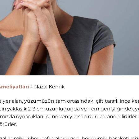
meliyatları
»
Nazal Kemik
er alan, yüzümüzün tam ortasındaki çift taraflı ince k
r biri yaklaşık 2-3 cm uzunluğunda ve 1 cm genişliğinde), y
ızda oynadıkları rol nedeniyle son derece önemlidirler.
örürler.
zal kemikler her nefes alışımızda, her mimik hareketimi