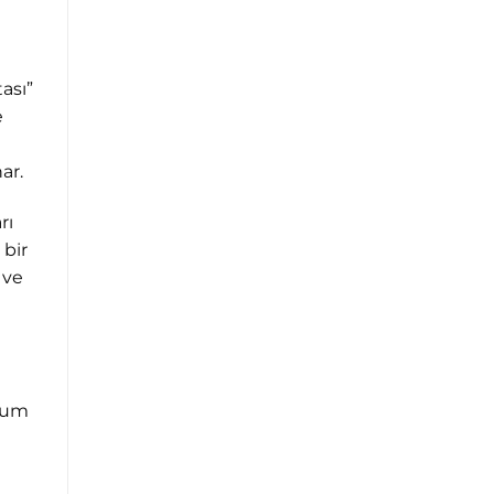
ası”
e
ar.
rı
 bir
 ve
unum