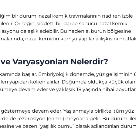
ğim bir durum, nazal kemik travmalarının nadiren izole
kilenir. Örneğin, şiddetli bir darbe sonucu nazal kemik
viasyonu da eşlik edebilir. Bu nedenle, burun bölgesine
larında, nazal kemiğin komşu yapılarla ilişkisini mutla
ve Varyasyonları Nelerdir?
karnında başlar. Embriyolojik dönemde, yüz gelişiminin 6
verilen yapıdan köken alırlar. Doğumda oldukça küçük ola
ümeye devam eder ve yaklaşık 18 yaşında nihai boyutlar
göstermeye devam eder. Yaşlanmayla birlikte, tüm yüz
rde de rezorpsiyon (erime) meydana gelir. Bu durum, iler
ne ve bazen “yaşlılık burnu” olarak adlandırılan duru