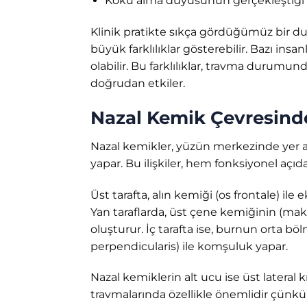
Koku alma duyusunun gerçekleştiği
Klinik pratikte sıkça gördüğümüz bir dur
büyük farklılıklar gösterebilir. Bazı insa
olabilir. Bu farklılıklar, travma durumun
doğrudan etkiler.
Nazal Kemik Çevresindeki
Nazal kemikler, yüzün merkezinde yer 
yapar. Bu ilişkiler, hem fonksiyonel aç
Üst tarafta, alın kemiği (os frontale) ile
Yan taraflarda, üst çene kemiğinin (maksil
oluşturur. İç tarafta ise, burnun orta b
perpendicularis) ile komşuluk yapar.
Nazal kemiklerin alt ucu ise üst lateral 
travmalarında özellikle önemlidir çünkü 