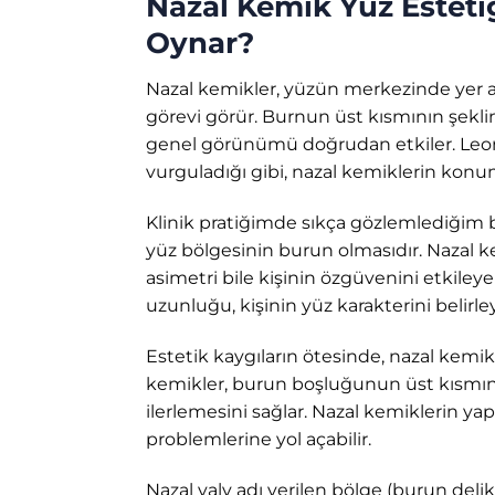
Nazal Kemik Yüz Esteti
Oynar?
Nazal kemikler, yüzün merkezinde yer al
görevi görür. Burnun üst kısmının şeklin
genel görünümü doğrudan etkiler. Leonar
vurguladığı gibi, nazal kemiklerin konum
Klinik pratiğimde sıkça gözlemlediğim b
yüz bölgesinin burun olmasıdır. Nazal kemi
asimetri bile kişinin özgüvenini etkileye
uzunluğu, kişinin yüz karakterini belirle
Estetik kaygıların ötesinde, nazal kemik
kemikler, burun boşluğunun üst kısmını
ilerlemesini sağlar. Nazal kemiklerin y
problemlerine yol açabilir.
Nazal valv adı verilen bölge (burun deli