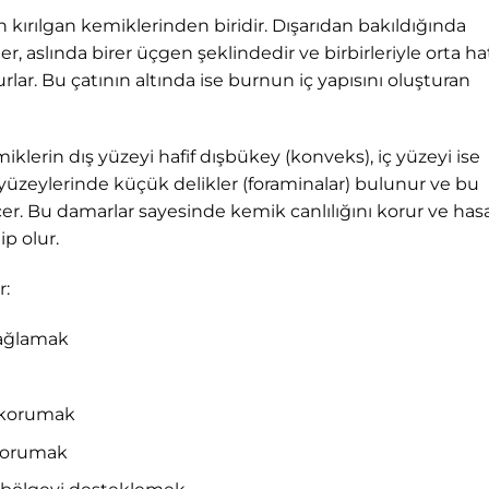
n kırılgan kemiklerinden biridir. Dışarıdan bakıldığında
, aslında birer üçgen şeklindedir ve birbirleriyle orta ha
urlar. Bu çatının altında ise burnun iç yapısını oluşturan
iklerin dış yüzeyi hafif dışbükey (konveks), iç yüzeyi ise
 yüzeylerinde küçük delikler (foraminalar) bulunur ve bu
çer. Bu damarlar sayesinde kemik canlılığını korur ve has
p olur.
r:
sağlamak
 korumak
korumak