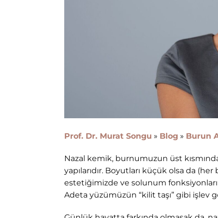
Prof. Dr. Murat Songu
»
Blog
»
Burun A
Nazal kemik, burnumuzun üst kısmında y
yapılarıdır. Boyutları küçük olsa da (he
estetiğimizde ve solunum fonksiyonlarım
Adeta yüzümüzün “kilit taşı” gibi işlev g
Günlük hayatta farkında olmasak da, na