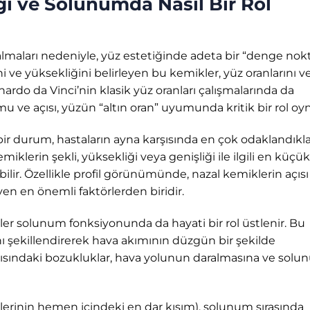
ği ve Solunumda Nasıl Bir Rol
maları nedeniyle, yüz estetiğinde adeta bir “denge nokt
i ve yüksekliğini belirleyen bu kemikler, yüz oranlarını v
do da Vinci’nin klasik yüz oranları çalışmalarında da
u ve açısı, yüzün “altın oran” uyumunda kritik bir rol oyn
ir durum, hastaların ayna karşısında en çok odaklandıkla
klerin şekli, yüksekliği veya genişliği ile ilgili en küçük
bilir. Özellikle profil görünümünde, nazal kemiklerin açısı
yen en önemli faktörlerden biridir.
ler solunum fonksiyonunda da hayati bir rol üstlenir. Bu
 şekillendirerek hava akımının düzgün bir şekilde
apısındaki bozukluklar, hava yolunun daralmasına ve sol
klerinin hemen içindeki en dar kısım), solunum sırasında