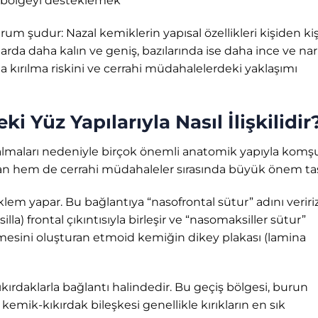
 bölgeyi desteklemek
um şudur: Nazal kemiklerin yapısal özellikleri kişiden ki
nlarda daha kalın ve geniş, bazılarında ise daha ince ve nar
da kırılma riskini ve cerrahi müdahalelerdeki yaklaşımı
 Yüz Yapılarıyla Nasıl İlişkilidir
almaları nedeniyle birçok önemli anatomik yapıyla komş
ıdan hem de cerrahi müdahaleler sırasında büyük önem taş
 eklem yapar. Bu bağlantıya “nasofrontal sütur” adını veririz
la) frontal çıkıntısıyla birleşir ve “nasomaksiller sütur”
ölmesini oluşturan etmoid kemiğin dikey plakası (lamina
kıkırdaklarla bağlantı halindedir. Bu geçiş bölgesi, burun
kemik-kıkırdak bileşkesi genellikle kırıkların en sık